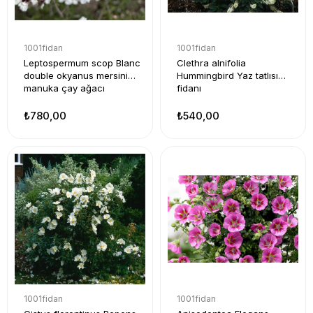
1001fidan
1001fidan
Leptospermum scop Blanc
Clethra alnifolia
double okyanus mersini
Hummingbird Yaz tatlısı
manuka çay ağacı
fidanı
₺780,00
₺540,00
1001fidan
1001fidan