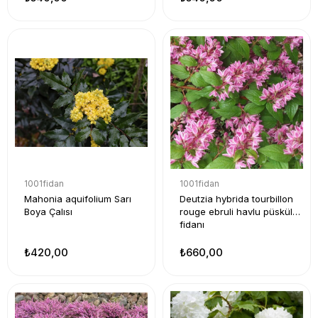
1001fidan
1001fidan
Mahonia aquifolium Sarı
Deutzia hybrida tourbillon
Boya Çalısı
rouge ebruli havlu püskülü
fidanı
₺420,00
₺660,00