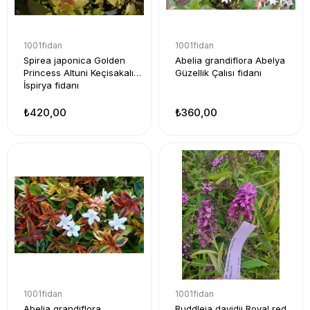
1001fidan
1001fidan
Spirea japonica Golden
Abelia grandiflora Abelya
Princess Altuni Keçisakalı
Güzellik Çalısı fidanı
İspirya fidanı
₺420,00
₺360,00
1001fidan
1001fidan
Abelia grandiflora
Buddleja davidii Royal red