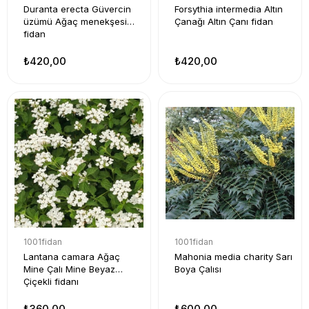
Duranta erecta Güvercin
Forsythia intermedia Altın
üzümü Ağaç menekşesi
Çanağı Altın Çanı fidan
fidan
₺420,00
₺420,00
1001fidan
1001fidan
Lantana camara Ağaç
Mahonia media charity Sarı
Mine Çalı Mine Beyaz
Boya Çalısı
Çiçekli fidanı
₺360,00
₺600,00