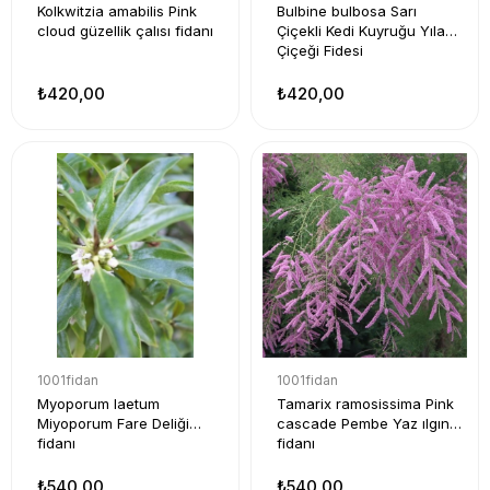
Kolkwitzia amabilis Pink
Bulbine bulbosa Sarı
cloud güzellik çalısı fidanı
Çiçekli Kedi Kuyruğu Yılan
Çiçeği Fidesi
₺420,00
₺420,00
1001fidan
1001fidan
Myoporum laetum
Tamarix ramosissima Pink
Miyoporum Fare Deliği
cascade Pembe Yaz ılgın
fidanı
fidanı
₺540,00
₺540,00