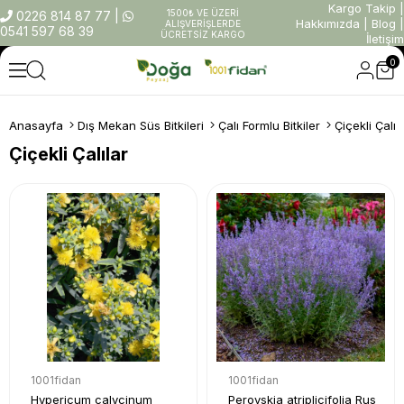
Kargo Takip
|
1500₺ VE ÜZERİ
0226 814 87 77
|
Hakkımızda
|
Blog
|
ALIŞVERİŞLERDE
0541 597 68 39
ÜCRETSİZ KARGO
İletişim
0
Anasayfa
Dış Mekan Süs Bitkileri
Çalı Formlu Bitkiler
Çiçekli Çalıl
Çiçekli Çalılar
1001fidan
1001fidan
Hypericum calycinum
Perovskia atriplicifolia Rus