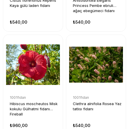
Cistus florentinus Repens
Anisodontea Elegans
Kaya gülü laden fidanı
Princess Pembe ebruli
ağaç ebegümeci fidanı
₺540,00
₺540,00
1001fidan
1001fidan
Hibiscus moscheutos Misk
Clethra alnifolia Rosea Yaz
kokulu Gülhatmi fidanı
tatlısı fidanı
Fireball
₺960,00
₺540,00