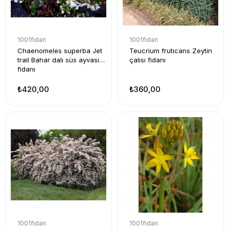
1001fidan
1001fidan
Chaenomeles superba Jet
Teucrium fruticans Zeytin
trail Bahar dalı süs ayvası
çalısı fidanı
fidanı
₺420,00
₺360,00
1001fidan
1001fidan