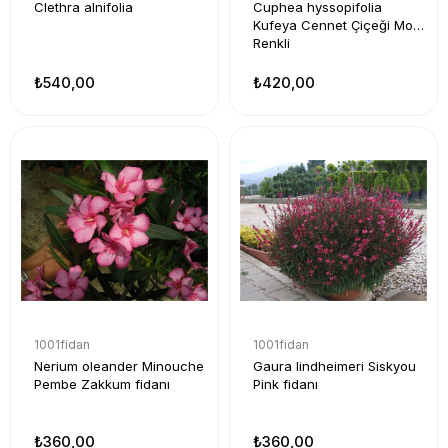
Clethra alnifolia
Cuphea hyssopifolia
Kufeya Cennet Çiçeği Mor
Renkli
₺540,00
₺420,00
1001fidan
1001fidan
Nerium oleander Minouche
Gaura lindheimeri Siskyou
Pembe Zakkum fidanı
Pink fidanı
₺360,00
₺360,00