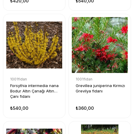
₺420,00
₺540,00
1001fidan
1001fidan
Forsythia intermedia nana
Grevillea juniperina Kırmızı
Bodur Altın Çanağı Altın
Grevilya fidanı
Çanı fidanı
₺540,00
₺360,00