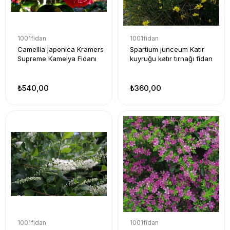
1001fidan
1001fidan
Camellia japonica Kramers
Spartium junceum Katır
Supreme Kamelya Fidanı
kuyruğu katır tırnağı fidan
₺540,00
₺360,00
1001fidan
1001fidan