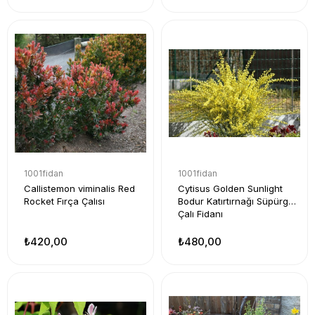
1001fidan
1001fidan
Callistemon viminalis Red
Cytisus Golden Sunlight
Rocket Fırça Çalısı
Bodur Katırtırnağı Süpürge
Çalı Fidanı
₺420,00
₺480,00