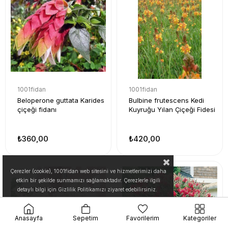
1001fidan
1001fidan
Beloperone guttata Karides
Bulbine frutescens Kedi
çiçeği fidanı
Kuyruğu Yılan Çiçeği Fidesi
₺360,00
₺420,00
Çerezler (cookie), 1001fidan web sitesini ve hizmetlerimizi daha
etkin bir şekilde sunmamızı sağlamaktadır. Çerezlerle ilgili
detaylı bilgi için Gizlilik Politikamızı ziyaret edebilirsiniz.
Anasayfa
Sepetim
Favorilerim
Kategoriler