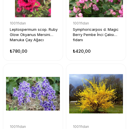
1001fidan
1001fidan
Leptospermum scop. Ruby
Symphoricarpos d. Magic
Glow Okyanus Mersini
Berry Pembe İnci Çalısı
Manuka Çay Ağacı
fidanı
₺780,00
₺420,00
1001fidan
1001fidan