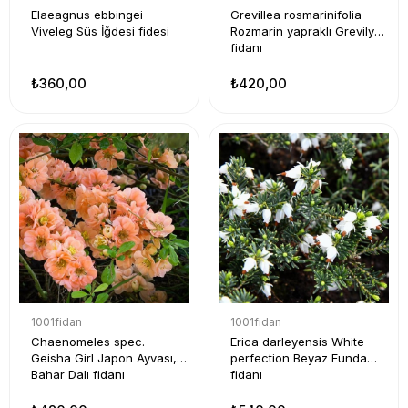
Elaeagnus ebbingei
Grevillea rosmarinifolia
Viveleg Süs İğdesi fidesi
Rozmarin yapraklı Grevilya
fidanı
₺360,00
₺420,00
1001fidan
1001fidan
Chaenomeles spec.
Erica darleyensis White
Geisha Girl Japon Ayvası,
perfection Beyaz Funda
Bahar Dalı fidanı
fidanı