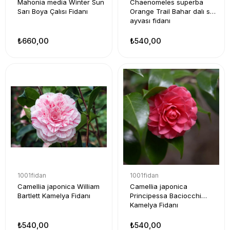
Mahonia media Winter Sun
Chaenomeles superba
Sarı Boya Çalısı Fidanı
Orange Trail Bahar dalı süs
ayvası fidanı
₺660,00
₺540,00
1001fidan
1001fidan
Camellia japonica William
Camellia japonica
Bartlett Kamelya Fidanı
Principessa Baciocchi
Kamelya Fidanı
₺540,00
₺540,00