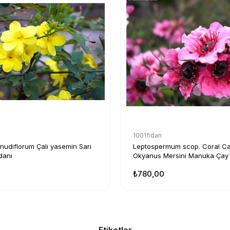
1001fidan
udiflorum Çalı yasemin Sarı
Leptospermum scop. Coral C
danı
Okyanus Mersini Manuka Çay
₺780,00
Etiketler