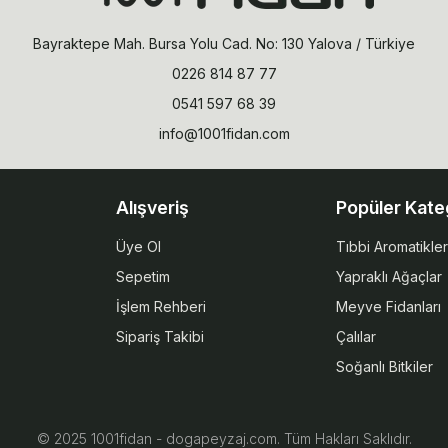
Bayraktepe Mah. Bursa Yolu Cad. No: 130 Yalova / Türkiye
0226 814 87 77
0541 597 68 39
info@1001fidan.com
Alışveriş
Popüler Kate
Üye Ol
Tıbbi Aromatikler
Sepetim
Yapraklı Ağaçlar
İşlem Rehberi
Meyve Fidanları
Sipariş Takibi
Çalılar
Soğanlı Bitkiler
© 2025 1001fidan - dogapeyzaj.com. Tüm Hakları Saklıdır.