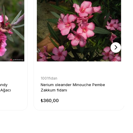
1001fidan
andy
Nerium oleander Minouche Pembe
 Ağacı
Zakkum fidanı
₺360,00