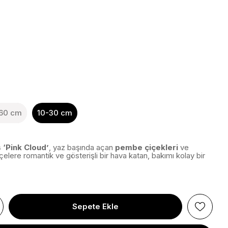
60 cm
10-30 cm
 ‘Pink Cloud’
, yaz başında açan
pembe çiçekleri
ve
elere romantik ve gösterişli bir hava katan, bakımı kolay bir