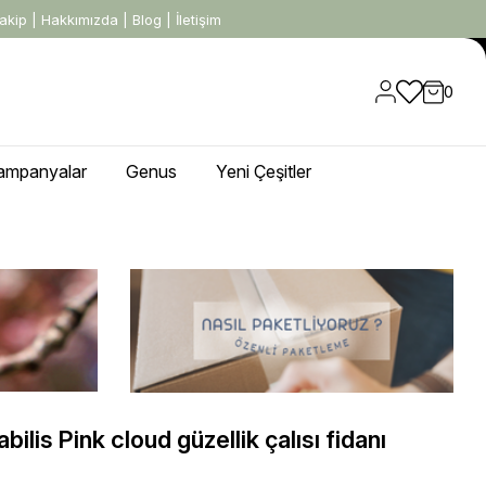
akip
|
Hakkımızda
|
Blog
|
İletişim
0
ampanyalar
Genus
Yeni Çeşitler
ilis Pink cloud güzellik çalısı fidanı