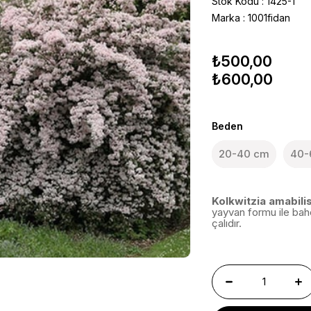
Stok Kodu
1425-1
Marka
:
1001fidan
₺500,00
₺600,00
Beden
20-40 cm
40-
Kolkwitzia amabilis
yayvan formu ile bahç
çalıdır.