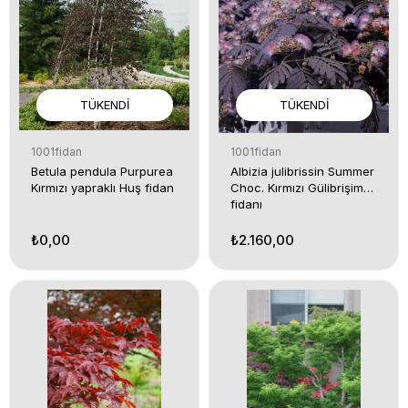
TÜKENDI
TÜKENDI
1001fidan
1001fidan
Betula pendula Purpurea
Albizia julibrissin Summer
Kırmızı yapraklı Huş fidan
Choc. Kırmızı Gülibrişim
fidanı
₺0,00
₺2.160,00