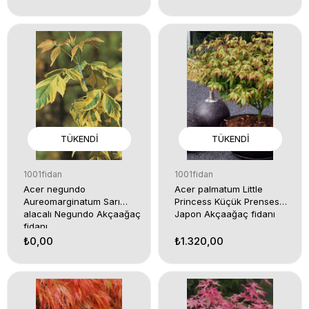
TÜKENDI
TÜKENDI
1001fidan
1001fidan
Acer negundo
Acer palmatum Little
Aureomarginatum Sarı
Princess Küçük Prenses
alacalı Negundo Akçaağaç
Japon Akçaağaç fidanı
fidanı
₺0,00
₺1.320,00