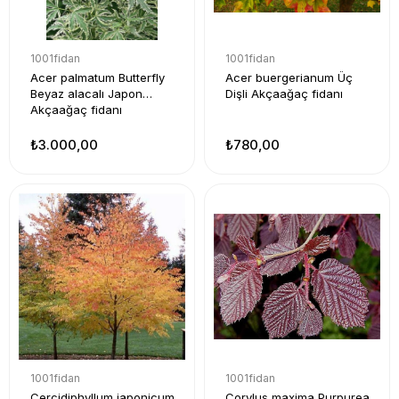
1001fidan
1001fidan
Acer palmatum Butterfly
Acer buergerianum Üç
Beyaz alacalı Japon
Dişli Akçaağaç fidanı
Akçaağaç fidanı
₺3.000,00
₺780,00
1001fidan
1001fidan
Cercidiphyllum japonicum
Corylus maxima Purpurea