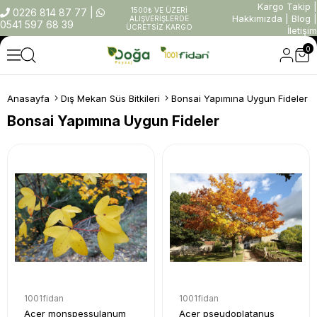
Kargo Takip
|
1500₺ VE ÜZERİ
0226 814 87 77
|
Hakkımızda
|
Blog
|
ALIŞVERİŞLERDE
0541 597 68 39
ÜCRETSİZ KARGO
İletişim
0
Anasayfa
Dış Mekan Süs Bitkileri
Bonsai Yapımına Uygun Fideler
Bonsai Yapımına Uygun Fideler
1001fidan
1001fidan
Acer monspessulanum
Acer pseudoplatanus