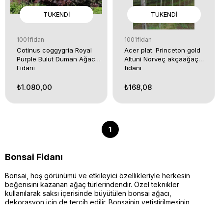
TÜKENDI
TÜKENDI
1001fidan
1001fidan
Cotinus coggygria Royal
Acer plat. Princeton gold
Purple Bulut Duman Ağacı
Altuni Norveç akçaağaç
Fidanı
fidanı
₺1.080,00
₺168,08
1
Bonsai Fidanı
Bonsai, hoş görünümü ve etkileyici özellikleriyle herkesin
beğenisini kazanan ağaç türlerindendir. Özel teknikler
kullanılarak saksı içerisinde büyütülen bonsai ağacı,
dekorasyon için de tercih edilir. Bonsainin yetiştirilmesinin
uzun ve sabır isteyen bir süreç olduğu ve bir bitki geliştirme
sanatı olduğu bilinmektedir.