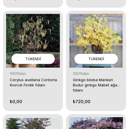
TÜKENDI
TÜKENDI
1001fidan
1001fidan
Corylus avellana Contorta
Ginkgo biloba Mariken
Kıvırcık Fındık fidanı
Bodur ginkgo Mabet ağacı
fidanı
₺0,00
₺720,00