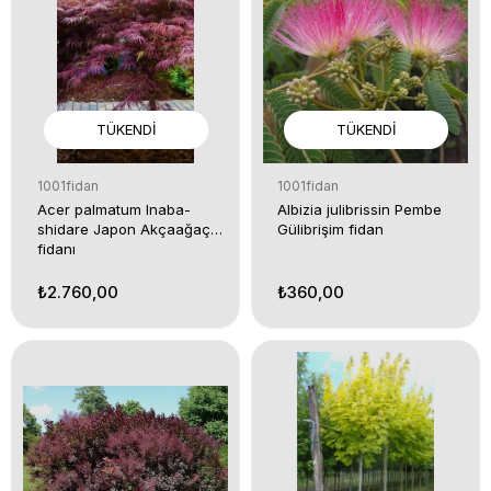
TÜKENDI
TÜKENDI
1001fidan
1001fidan
Acer palmatum Inaba-
Albizia julibrissin Pembe
shidare Japon Akçaağaç
Gülibrişim fidan
fidanı
₺2.760,00
₺360,00