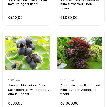
Katsura ağacı fidanı
Kırmızı Yapraklı Fındık
fidanı
₺540,00
₺1.080,00
1001fidan
1001fidan
Amelanchier rotundifolia
Acer palmatum Bloodgood
Saskatoon Berry Bodur taş
Kırmızı Japon Akçaağaç
armudu fidanı
fidanı
₺660,00
₺3.000,00