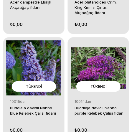
Acer campestre Elsrijk
Acer platanoides Crim.
Akçaağaç fidanı
King Kırmızı Çınar
Akçaağaç fidanı
₺0,00
₺0,00
TÜKENDI
TÜKENDI
1001fidan
1001fidan
Buddleja davidii Nanho
Buddleja davidii Nanho
blue Kelebek Çalısı fidanı
purple Kelebek Çalısı fidan
₺0,00
₺0,00