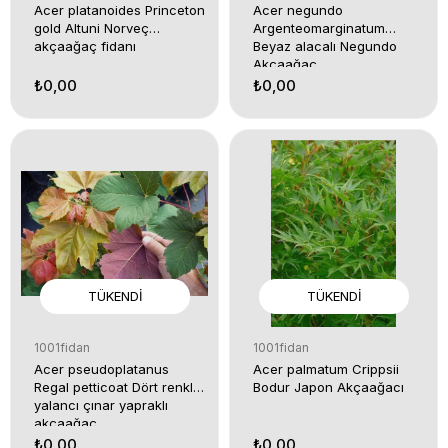
Acer platanoides Princeton
Acer negundo
gold Altuni Norveç
Argenteomarginatum
akçaağaç fidanı
Beyaz alacalı Negundo
Akçaağaç
₺0,00
₺0,00
TÜKENDI
TÜKENDI
1001fidan
1001fidan
Acer pseudoplatanus
Acer palmatum Crippsii
Regal petticoat Dört renkli
Bodur Japon Akçaağacı
yalancı çınar yapraklı
akçaağaç
₺0,00
₺0,00