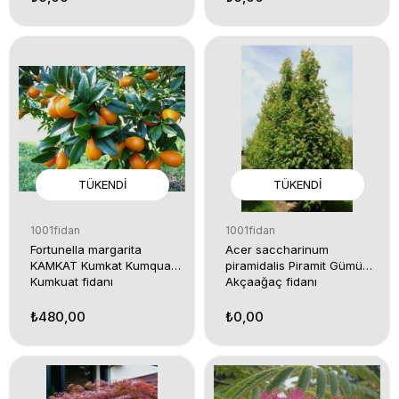
TÜKENDI
TÜKENDI
1001fidan
1001fidan
Fortunella margarita
Acer saccharinum
KAMKAT Kumkat Kumquat
piramidalis Piramit Gümüşi
Kumkuat fidanı
Akçaağaç fidanı
₺480,00
₺0,00