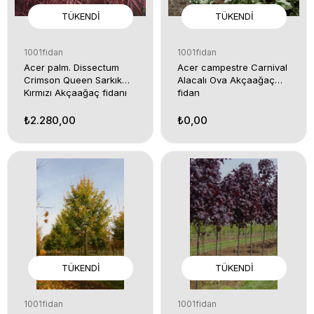
TÜKENDI
TÜKENDI
1001fidan
1001fidan
Acer palm. Dissectum
Acer campestre Carnival
Crimson Queen Sarkık
Alacalı Ova Akçaağaç
Kırmızı Akçaağaç fidanı
fidan
₺2.280,00
₺0,00
TÜKENDI
TÜKENDI
1001fidan
1001fidan