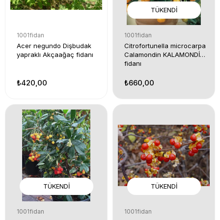
TÜKENDI
1001fidan
1001fidan
Acer negundo Dişbudak
Citrofortunella microcarpa
yapraklı Akçaağaç fidanı
Calamondin KALAMONDİN
fidanı
₺420,00
₺660,00
TÜKENDI
TÜKENDI
1001fidan
1001fidan