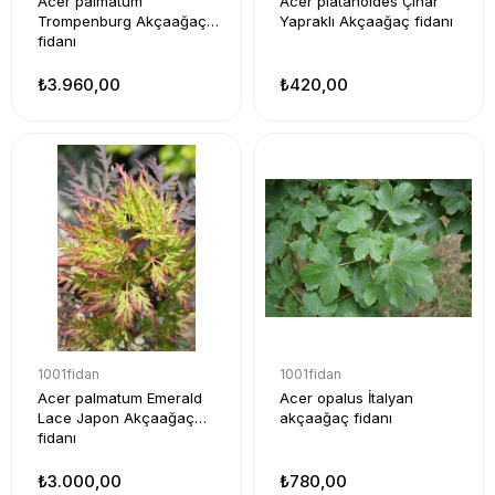
Acer palmatum
Acer platanoides Çınar
Trompenburg Akçaağaç
Yapraklı Akçaağaç fidanı
fidanı
₺3.960,00
₺420,00
1001fidan
1001fidan
Acer palmatum Emerald
Acer opalus İtalyan
Lace Japon Akçaağaç
akçaağaç fidanı
fidanı
₺3.000,00
₺780,00