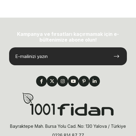
Bonsai Ağacı Nedir?
Bonsai ağacı, görünümü itibariyle minyatür bitkiler olarak
bilinmektedir. Esasında genetik özellikleri incelendiğinde,
normal ağaçlardan herhangi bir farkları olmadığı
anlaşılmaktadır. Buradan çıkarılması gereken sonuç, bonsai
Kampanya ve fırsatları kaçırmamak için e-
bitkisinin görünümünü yetiştirilme tekniklerine borçlu
bültenimize abone olun!
olduğudur. Zira bir sanat dalı olduğu bilinen bonsai
yetiştiriciliği, oldukça zorlu ve sabır isteyen bir iştir. Bonsai
bitkisinin, ağaçların yaşamını ve ağaçlara olan saygıyı ifade
etmek adına özenle büyütüldüğü söylenebilir. Estetik
görünümleri ve yetiştirilme felsefeleriyle son yılların en
etkileyici bitkilerinden olan bonsai ağaçlarını,
1001 Fidan
olarak sizlere sunmaktan keyif almaktayız.
Bonsai Bakımı Nasıl Yapılır?
Bonsai yetiştirmenin sabır ve dikkat gerektiren bir işlem.
Bunun yanı sıra bonsai bakımı, sağlıklı ve etkileyici görünümü
olan bitkiler elde etmek için özenle ve düzenli olarak
yapılmalıdır. Aksi halde belirli bir süre sonunda bitki kuruyabilir
veya ölebilir. Bonsai ağacı bakımı için aşağıdaki bilgiler size
yardım edebilir: Bonsailerinizi yeterli suladığınızdan emin
Bayraktepe Mah. Bursa Yolu Cad. No: 130 Yalova / Türkiye
olmalısınız. Fazla sulayarak çürümesine, az sulayarak ise
kurumasına neden olursunuz. Sıcak havalarda toprağı kontrol
0226 814 87 77