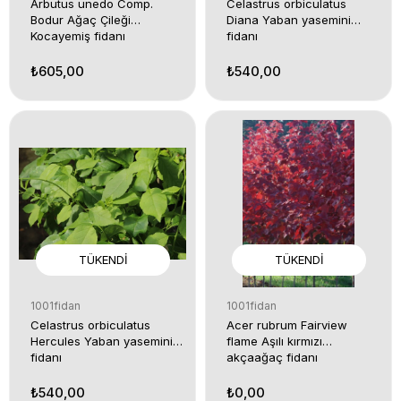
Arbutus unedo Comp.
Celastrus orbiculatus
Bodur Ağaç Çileği
Diana Yaban yasemini
Kocayemiş fidanı
fidanı
₺605,00
₺540,00
TÜKENDI
TÜKENDI
1001fidan
1001fidan
Celastrus orbiculatus
Acer rubrum Fairview
Hercules Yaban yasemini
flame Aşılı kırmızı
fidanı
akçaağaç fidanı
₺540,00
₺0,00