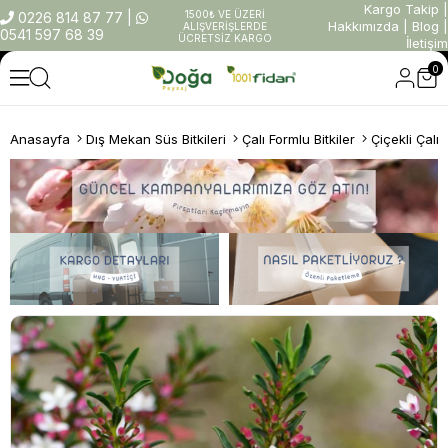
Kargo Takip
|
1500₺ VE ÜZERİ
0226 814 87 77
|
Hakkımızda
|
Blog
|
ALIŞVERİŞLERDE
0541 597 68 39
ÜCRETSİZ KARGO
İletişim
0
Anasayfa
Dış Mekan Süs Bitkileri
Çalı Formlu Bitkiler
Çiçekli Çalıl