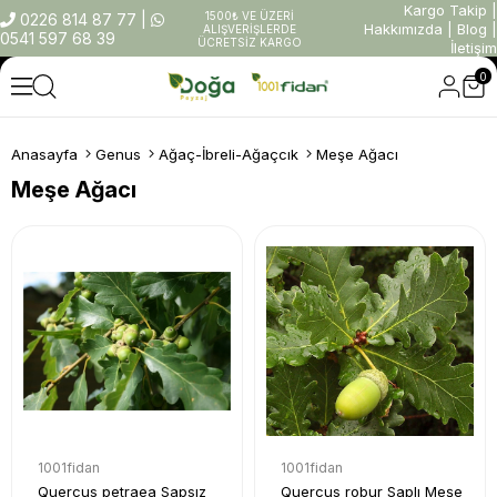
Kargo Takip
|
1500₺ VE ÜZERİ
0226 814 87 77
|
Hakkımızda
|
Blog
|
ALIŞVERİŞLERDE
0541 597 68 39
ÜCRETSİZ KARGO
İletişim
0
Anasayfa
Genus
Ağaç-İbreli-Ağaçcık
Meşe Ağacı
Meşe Ağacı
1001fidan
1001fidan
Quercus petraea Sapsız
Quercus robur Saplı Meşe