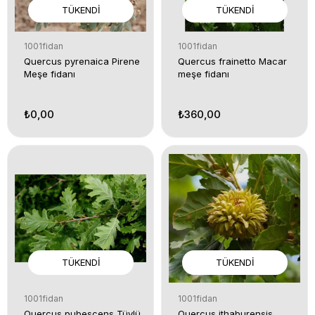
TÜKENDI
TÜKENDI
1001fidan
1001fidan
Quercus pyrenaica Pirene
Quercus frainetto Macar
Meşe fidanı
meşe fidanı
₺0,00
₺360,00
TÜKENDI
TÜKENDI
1001fidan
1001fidan
Quercus pubescens Tüylü
Quercus ithaburensis