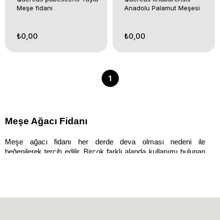
Meşe fidanı
Anadolu Palamut Meşesi
₺0,00
₺0,00
1
Meşe Ağacı Fidanı 
Meşe ağacı fidanı her derde deva olması nedeni ile 
beğenilerek tercih edilir. Birçok farklı alanda kullanımı bulunan 
Meşe ağacı bulunduğu ortamlara görünüm olarak zenginlik 
katar. Hem tohumu hem kabuğu hem de odunu ve yaprağı ile 
sayısız fayda sağlayan Meşe ağacı fidanı hem insanlar hem 
de hayvanlar tarafından çok sevilir. Ormanlık alanlarda bol 
miktarda bulunan Meşe ağacı bu nedenle kırsal kesimde 
yaygın görülür. 