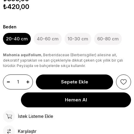
₺420,00
Beden
20-40 cm
40-60 cm
10-30 cm
60-80 cm
Mahonia aquifolium
, Berberidaceae (Berberisgiller) ailesine ait,
dekoratif yaprakları ve sarı çiçekleriyle dikkat çeken çok yıllık bir çalı
türüdür. Peyzajda ve bahçelerde sıkça kullanılır.
İstek Listeme Ekle
Karşılaştır