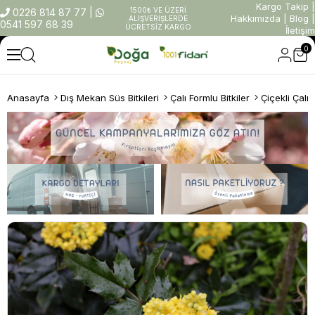
Kargo Takip
|
1500₺ VE ÜZERİ
0226 814 87 77
|
Hakkımızda
|
Blog
|
ALIŞVERİŞLERDE
0541 597 68 39
ÜCRETSİZ KARGO
İletişim
0
Anasayfa
Dış Mekan Süs Bitkileri
Çalı Formlu Bitkiler
Çiçekli Çalıl