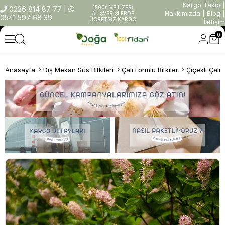
Kargo Takip
|
1500₺ VE ÜZERİ
0226 814 87 77
|
Hakkımızda
|
Blog
|
ALIŞVERİŞLERDE
0541 597 68 39
ÜCRETSİZ KARGO
İletişim
0
Anasayfa
Dış Mekan Süs Bitkileri
Çalı Formlu Bitkiler
Çiçekli Çalıl