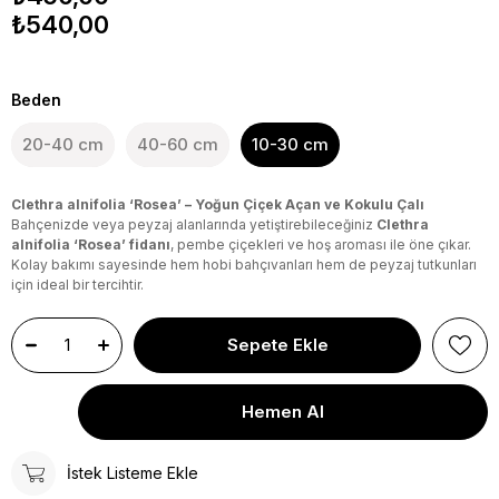
₺540,00
Beden
20-40 cm
40-60 cm
10-30 cm
Clethra alnifolia ‘Rosea’ – Yoğun Çiçek Açan ve Kokulu Çalı
Bahçenizde veya peyzaj alanlarında yetiştirebileceğiniz
Clethra
alnifolia ‘Rosea’ fidanı
, pembe çiçekleri ve hoş aroması ile öne çıkar.
Kolay bakımı sayesinde hem hobi bahçıvanları hem de peyzaj tutkunları
için ideal bir tercihtir.
İstek Listeme Ekle