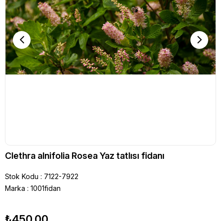
Clethra alnifolia Rosea Yaz tatlısı fidanı
Stok Kodu
7122-7922
Marka
:
1001fidan
₺450,00