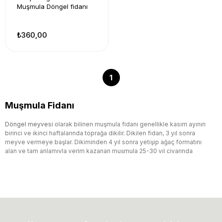
Muşmula Döngel fidanı
₺360,00
1
Muşmula Fidanı
Döngel meyvesi
olarak bilinen muşmula fidanı genellikle kasım ayının
birinci ve ikinci haftalarında toprağa dikilir. Dikilen fidan, 3 yıl sonra
meyve vermeye başlar. Dikiminden 4 yıl sonra yetişip ağaç formatını
alan ve tam anlamıyla verim kazanan muşmula 25-30 yıl civarında
yaşamaktadır. Muşmula fidanı çeşitleri fazla sulanmaktan
hoşlanmazlar. Sonbahar aylarında budayabileceğiniz bu meyvenin
sağlığa faydaları saymakla bitmez. Muşmulanın faydaları, genel olarak
şöyle açıklanabilir:
Potasyum, demir, lif ve folik asit bakımından zengin olan
bu meyve aynı zamanda A ve C vitaminini de
bünyesinde barındırmaktadır.