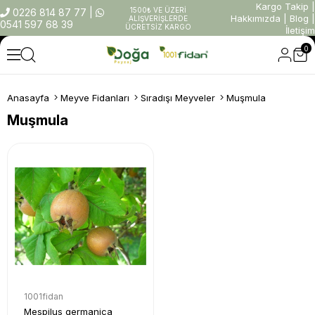
Kargo Takip
|
1500₺ VE ÜZERİ
0226 814 87 77
|
Hakkımızda
|
Blog
|
ALIŞVERİŞLERDE
0541 597 68 39
ÜCRETSİZ KARGO
İletişim
0
Anasayfa
Meyve Fidanları
Sıradışı Meyveler
Muşmula
Muşmula
1001fidan
Mespilus germanica