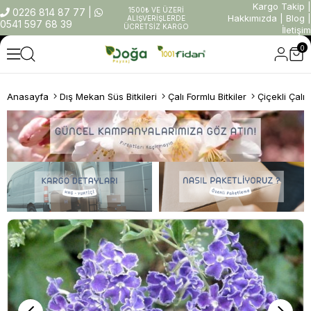
Kargo Takip
|
1500₺ VE ÜZERİ
0226 814 87 77
|
Hakkımızda
|
Blog
|
ALIŞVERİŞLERDE
0541 597 68 39
ÜCRETSİZ KARGO
İletişim
0
Anasayfa
Dış Mekan Süs Bitkileri
Çalı Formlu Bitkiler
Çiçekli Çalıl