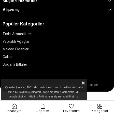
Müşteri Hizmetleri
Alışveriş
Popüler Kategoriler
Tıbbi Aromatikler
Yapraklı Ağaçlar
Meyve Fidanları
Çalılar
Soğanlı Bitkiler
© 2025 1001fidan - dogapeyzaj.com. Tüm Hakları Saklıdır.
Çerezler (cookie), 1001fidan web sitesini ve hizmetlerimizi daha
etkin bir şekilde sunmamızı sağlamaktadır. Çerezlerle ilgili
detaylı bilgi için Gizlilik Politikamızı ziyaret edebilirsiniz.
Anasayfa
Sepetim
Favorilerim
Kategoriler