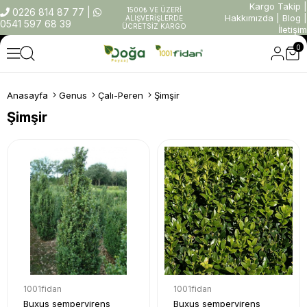
Kargo Takip
|
1500₺ VE ÜZERİ
0226 814 87 77
|
Hakkımızda
|
Blog
|
ALIŞVERİŞLERDE
0541 597 68 39
ÜCRETSİZ KARGO
İletişim
0
Anasayfa
Genus
Çalı-Peren
Şimşir
Şimşir
1001fidan
1001fidan
Buxus sempervirens
Buxus sempervirens