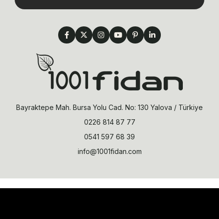
Şimşir fidanı yüksek rakımlı arazi bölgelerinde yetişebildiği gibi
şehirlerin sağlıksız hava koşullarına da fazlasıyla dayanıklılık gösterir.
Tohumlarıyla toprağa ekilerek fidan elde edilebilir. Ancak bu yöntem
çok fazla kullanılmamaktadır. Bu durumun etkenleri arasında çok
yavaş büyüyor olması gösterilebilir. Bir diğer nedense çoğu zaman
istenilen verimin alınamıyor olmasıdır.
Şimşir fidanını elde etmek için ağacın ve çalının çelikleme yöntemiyle
çoğaltılması uygun olacaktır. Ucuz maliyetli ve kolay bir yöntem
olduğu için üreticiler tarafından bu yöntem daha çok tercih
edilmektedir. Çelikleme yöntemi; gövde, yaprak ve kökten alınacak
parçalarla bitki oluşturma şekli olarak tanımlanmaktadır.
Bayraktepe Mah. Bursa Yolu Cad. No: 130 Yalova / Türkiye
Ev ortamında çoğaltma yapmak isteniyorsa, yetişmiş ağaçlardan
alınacak fidanları saksılara dikmek ve ardından yeterli koşulları
0226 814 87 77
sağlamak gerekiyor. Sera etkili ortamların koruyucu olması, çoğaltım
için son derece yararlı olacaktır. Rüzgâr gibi yaprakların nemini emici
0541 597 68 39
faktörlerin azalması sayesinde kök salımı ve büyümeler daha hızlı bir
info@1001fidan.com
hale gelmektedir.
Doğru Şimşir Fidanı Nasıl Seçilir?
Şimşir fidanı seçimi, yeterli verimi alabilmek için çok önemlidir.
Gelişmiş olan çalı ve ağaçlardan alınacak bölümler fidan için oldukça
gereklidir. Ancak alınan parçaların toprağa en yakın olanlarının
seçilmesine dikkat etmeniz gerekiyor. Bu sayede verim oranı bir hayli
artacaktır.