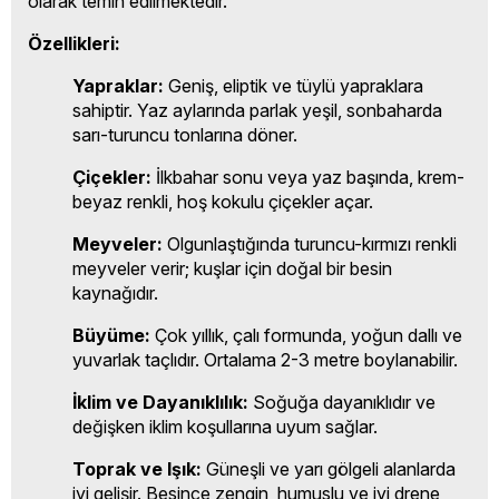
olarak temin edilmektedir.
Özellikleri:
Yapraklar:
Geniş, eliptik ve tüylü yapraklara
sahiptir. Yaz aylarında parlak yeşil, sonbaharda
sarı-turuncu tonlarına döner.
Çiçekler:
İlkbahar sonu veya yaz başında, krem-
beyaz renkli, hoş kokulu çiçekler açar.
Meyveler:
Olgunlaştığında turuncu-kırmızı renkli
meyveler verir; kuşlar için doğal bir besin
kaynağıdır.
Büyüme:
Çok yıllık, çalı formunda, yoğun dallı ve
yuvarlak taçlıdır. Ortalama 2-3 metre boylanabilir.
İklim ve Dayanıklılık:
Soğuğa dayanıklıdır ve
değişken iklim koşullarına uyum sağlar.
Toprak ve Işık:
Güneşli ve yarı gölgeli alanlarda
iyi gelişir. Besince zengin, humuslu ve iyi drene