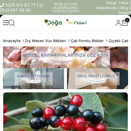
Kargo Takip
|
1500₺ VE ÜZERİ
0226 814 87 77
|
Hakkımızda
|
Blog
|
ALIŞVERİŞLERDE
0541 597 68 39
ÜCRETSİZ KARGO
İletişim
0
Anasayfa
Dış Mekan Süs Bitkileri
Çalı Formlu Bitkiler
Çiçekli Çalıl