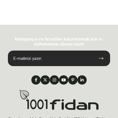
Kampanya ve fırsatları kaçırmamak için e-
bültenimize abone olun!