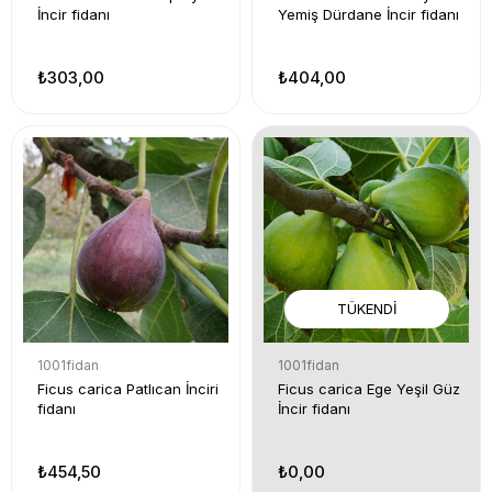
İncir fidanı
Yemiş Dürdane İncir fidanı
₺303,00
₺404,00
TÜKENDI
1001fidan
1001fidan
Ficus carica Patlıcan İnciri
Ficus carica Ege Yeşil Güz
fidanı
İncir fidanı
₺454,50
₺0,00