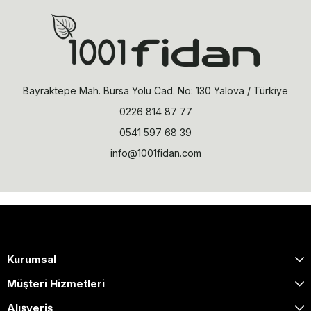
İncir fidanı
genelde çelik veya aşılama yöntemi ile üretilmektedir.
hakkında bilgi
İncir fidanı fiyatları ve çeşit özellikleri
alabileceğiniz bu bölümde sizlere sadece incir fidanı satışı deği aynı
zamanda
gibi birçok teknik konuda bilgi sahibi olabilirsiniz.
"İncir fidanı nasıl dikilir?","İncir yetiştiriciliğinde
sulama ve gübreleme nasıl olmalıdır?"
Bayraktepe Mah. Bursa Yolu Cad. No: 130 Yalova / Türkiye
0226 814 87 77
0541 597 68 39
info@1001fidan.com
Kurumsal
Müşteri Hizmetleri
Alışveriş