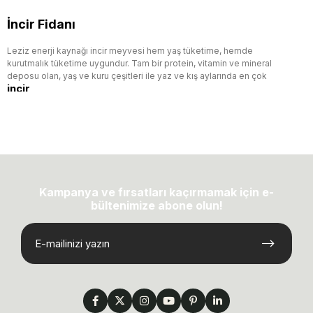
İncir Fidanı
Leziz enerji kaynağı incir meyvesi hem yaş tüketime, hemde
kurutmalık tüketime uygundur. Tam bir protein, vitamin ve mineral
deposu olan
, yaş ve kuru çeşitleri ile yaz ve kış aylarında en çok
incir
tüketilen meyveler arasında girmiştir.
sütü de vücudunuzda oluşan
İncir meyvesinin
siğiller içinde kullanılmaktadır.Gribal enfeksiyonların tedavisinde
sıklıkla kullanılan incir meyvesi sindirimi kolaylaştırması ile de öne
çıkıyor. Ancak
pahalı fiyatları tüketiciyi rahatsız etmektedir. Tüketiciler,
incir meyvesinin
inciri artık daha çok tüketmek istediklerinden dolayı kendi incirini
Kampanya ve fırsatları kaçırmamak için e-
yetiştirmeye yönelmişlerdir. Bu sebepten ötürü tüketiciler,
bültenimize abone olun!
fidancılardan incir fidanı alarak çok küçük alanda bile incirlerini
yetiştirebilmektedir. Artık bütün incir sevenler 1001fidan.com aracılığı
ile fidanlarını sipariş ederek birkaç gün içinde dikim yapabilmektedir.
Ancak
çok yüksek rakıma dikilmesi tavsiye edilmez zira ağacın
İncir fidanlarının
gelişimi ve meyve tutumunda sıkıntılar yaşanabilir.
çeşitleri ile ufak bir
İncir fidanı
bahçede bile verimli ağaçlar yetiştirebilirsiniz.