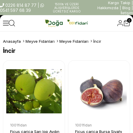
Kargo Takip
|
1500₺ VE ÜZERİ
0226 814 87 77
|
Hakkımızda
|
Blog
|
ALIŞVERİŞLERDE
0541 597 68 39
ÜCRETSİZ KARGO
İletişim
0
Anasayfa
Meyve Fidanları
Meyve Fidanları
İncir
İncir
1001fidan
1001fidan
Ficus carica Sarı lop Aydın
Ficus carica Bursa Siyahı