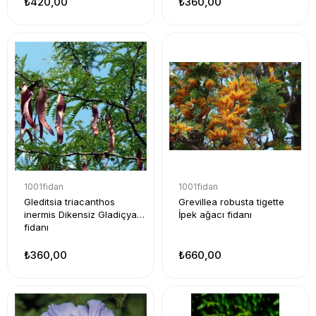
₺420,00
₺360,00
1001fidan
1001fidan
Gleditsia triacanthos
Grevillea robusta tigette
inermis Dikensiz Gladiçya
İpek ağacı fidanı
fidanı
₺360,00
₺660,00