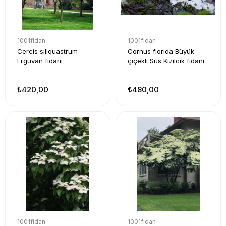
1001fidan
1001fidan
Cercis siliquastrum
Cornus florida Büyük
Erguvan fidanı
çiçekli Süs Kızılcık fidanı
₺420,00
₺480,00
1001fidan
1001fidan