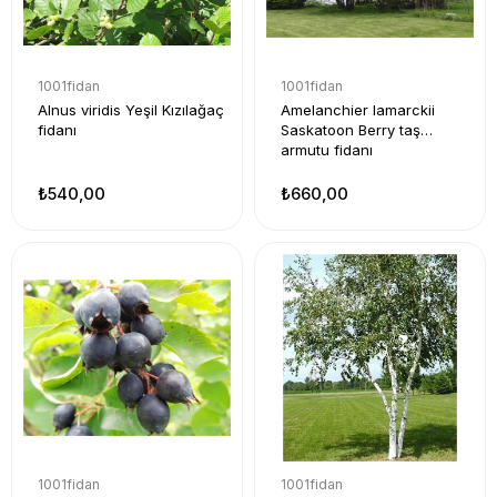
1001fidan
1001fidan
Alnus viridis Yeşil Kızılağaç
Amelanchier lamarckii
fidanı
Saskatoon Berry taş
armutu fidanı
₺540,00
₺660,00
1001fidan
1001fidan