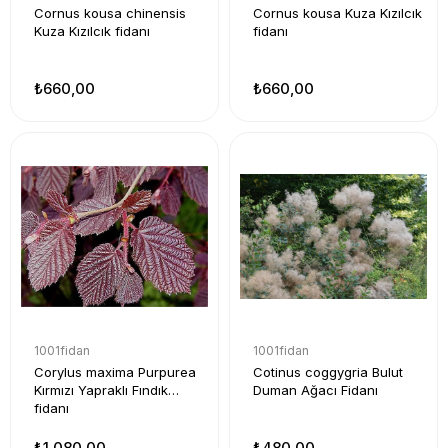
Cornus kousa chinensis
Cornus kousa Kuza Kızılcık
Kuza Kızılcık fidanı
fidanı
₺660,00
₺660,00
1001fidan
1001fidan
Corylus maxima Purpurea
Cotinus coggygria Bulut
Kırmızı Yapraklı Fındık
Duman Ağacı Fidanı
fidanı
₺1.080,00
₺480,00