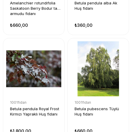
Amelanchier rotundifolia
Betula pendula alba Ak
Saskatoon Berry Bodur taş
Huş fidanı
armudu fidanı
₺660,00
₺360,00
1001fidan
1001fidan
Betula pendula Royal Frost
Betula pubescens Tüylü
Kırmızı Yapraklı Huş fidanı
Huş fidanı
₺1.800,00
₺660,00