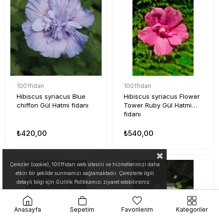
1001fidan
1001fidan
Hibiscus syriacus Blue
Hibiscus syriacus Flower
chiffon Gül Hatmi fidanı
Tower Ruby Gül Hatmi
fidanı
₺420,00
₺540,00
Çerezler (cookie), 1001fidan web sitesini ve hizmetlerimizi daha
etkin bir şekilde sunmamızı sağlamaktadır. Çerezlerle ilgili
detaylı bilgi için Gizlilik Politikamızı ziyaret edebilirsiniz.
Anasayfa
Sepetim
Favorilerim
Kategoriler