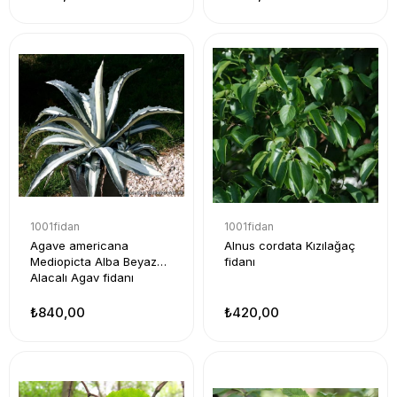
1001fidan
1001fidan
Agave americana
Alnus cordata Kızılağaç
Mediopicta Alba Beyaz
fidanı
Alacalı Agav fidanı
₺840,00
₺420,00