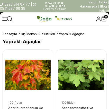
Kargo Takip
|
1500₺ VE ÜZERİ
0226 814 87 77
|
Hakkımızda
|
Blog
|
ALIŞVERİŞLERDE
0541 597 68 39
ÜCRETSİZ KARGO
İletişim
0
Anasayfa
Dış Mekan Süs Bitkileri
Yapraklı Ağaçlar
Yapraklı Ağaçlar
1001fidan
1001fidan
Acer buergerianum Üç
Acer campestre Ova