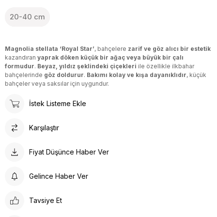
20-40 cm
Magnolia stellata ‘Royal Star’
, bahçelere
zarif ve göz alıcı bir estetik
kazandıran
yaprak döken küçük bir ağaç veya büyük bir çalı
formudur
.
Beyaz, yıldız şeklindeki çiçekleri
ile özellikle ilkbahar
bahçelerinde
göz doldurur
.
Bakımı kolay ve kışa dayanıklıdır
, küçük
bahçeler veya saksılar için uygundur.
İstek Listeme Ekle
Karşılaştır
Fiyat Düşünce Haber Ver
Gelince Haber Ver
Tavsiye Et