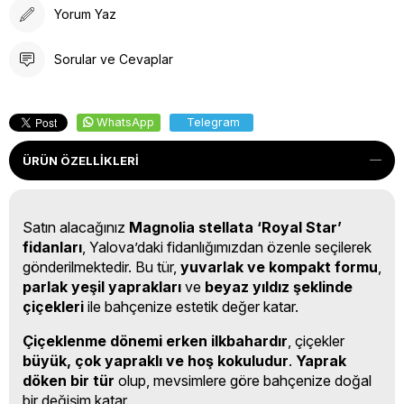
Yorum Yaz
Sorular ve Cevaplar
WhatsApp
Telegram
ÜRÜN ÖZELLIKLERI
Satın alacağınız
Magnolia stellata ‘Royal Star’
fidanları
, Yalova’daki fidanlığımızdan özenle seçilerek
gönderilmektedir. Bu tür,
yuvarlak ve kompakt formu
,
parlak yeşil yaprakları
ve
beyaz yıldız şeklinde
çiçekleri
ile bahçenize estetik değer katar.
Çiçeklenme dönemi erken ilkbahardır
, çiçekler
büyük, çok yapraklı ve hoş kokuludur
.
Yaprak
döken bir tür
olup, mevsimlere göre bahçenize doğal
bir değişim katar.