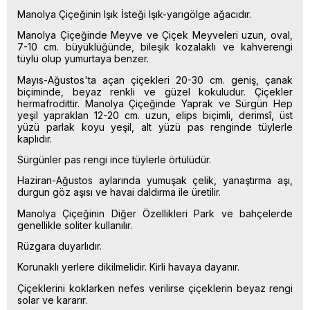
Manolya Çiçeğinin Işık İsteği Işık-yarıgölge ağacıdır.
Manolya Çiçeğinde Meyve ve Çiçek Meyveleri uzun, oval,
7-10 cm. büyüklüğünde, bileşik kozalaklı ve kahverengi
tüylü olup yumurtaya benzer.
Mayıs-Ağustos'ta açan çiçekleri 20-30 cm. geniş, çanak
biçiminde, beyaz renkli ve güzel kokuludur. Çiçekler
hermafrodittir. Manolya Çiçeğinde Yaprak ve Sürgün Hep
yeşil yapraklan 12-20 cm. uzun, elips biçimli, derimsî, üst
yüzü parlak koyu yeşil, alt yüzü pas renginde tüylerle
kaplıdır.
Sürgünler pas rengi ince tüylerle örtülüdür.
Haziran-Ağustos aylarında yumuşak çelik, yanaştırma aşı,
durgun göz aşısı ve havai daldırma ile üretilir.
Manolya Çiçeğinin Diğer Özellikleri Park ve bahçelerde
genellikle soliter kullanılır.
Rüzgara duyarlıdır.
Korunaklı yerlere dikilmelidir. Kirli havaya dayanır.
Çiçeklerini koklarken nefes verilirse çiçeklerin beyaz rengi
solar ve kararır.