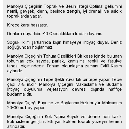
Manolya Çiçeğinin Toprak ve Besin İsteği Optimal gelişimini
nemli, gevşek, derin, besince zengin, iyi drenajlı ve asidik
topraklarda yapar.
Kirece karşı hassastır.
Donlara duyarlıdır. -10 C sıcaklıklara kadar dayanır.
Soğuk iklim şartlarında kışın himayeye ihtiyaç duyar. Deniz
soğuğundan hoşlanmaz.
Manolya Çiçeğinin Tohum Özellikleri Bir kese içinde bulunan
tohumları çok sayıda, parlak, kırmızımsı renkli ve fasulye
tanesi biçimindedir. Tohum olgunlaşma zamanı Eylül-Kasım
aylarıdır.
Manolya Çiçeğinin Tepe Şekli Yuvarlak bir tepe yapar. Tepe
çapı 7-8 m.dir. Manolya Çiçeğini Makaslama ve Budama
İhtiyaç duyulursa vejetasyon devresi dışında hafifçe
budanmalıdır.
Manolya Çiçeği Büyüme ve Boylanma Hızlı büyür. Maksimum
20-30 m. boy yapar.
Manolya Çiçeğinin Kök Yapısı Büyük ve derine inen kazık
kök sistemi geliştirir. Etli yan kökleri toprak yüzeyin hemen
altındadır.