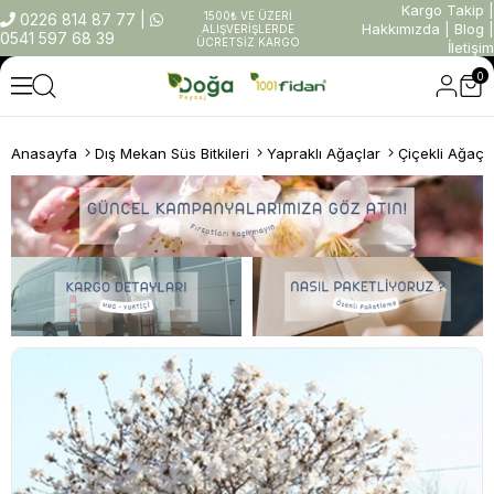
Kargo Takip
|
1500₺ VE ÜZERİ
0226 814 87 77
|
Hakkımızda
|
Blog
|
ALIŞVERİŞLERDE
0541 597 68 39
ÜCRETSİZ KARGO
İletişim
0
Anasayfa
Dış Mekan Süs Bitkileri
Yapraklı Ağaçlar
Çiçekli Ağaçl