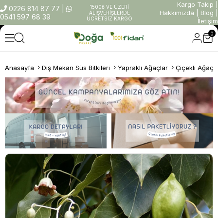
Kargo Takip
|
1500₺ VE ÜZERİ
0226 814 87 77
|
Hakkımızda
|
Blog
|
ALIŞVERİŞLERDE
0541 597 68 39
ÜCRETSİZ KARGO
İletişim
0
Anasayfa
Dış Mekan Süs Bitkileri
Yapraklı Ağaçlar
Çiçekli Ağaçl