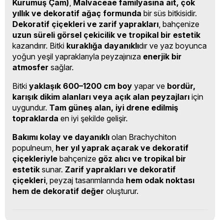
Kurumuş Çam)
,
Malvaceae familyasına ait, çok
yıllık ve dekoratif ağaç formunda
bir süs bitkisidir.
Dekoratif çiçekleri ve zarif yaprakları
, bahçenize
uzun süreli görsel çekicilik ve tropikal bir estetik
kazandırır. Bitki
kuraklığa dayanıklı
dır ve yaz boyunca
yoğun yeşil yapraklarıyla peyzajınıza
enerjik bir
atmosfer
sağlar.
Bitki
yaklaşık 600–1200 cm boy
yapar ve
bordür,
karışık dikim alanları veya açık alan peyzajları
için
uygundur.
Tam güneş alan, iyi drene edilmiş
topraklarda
en iyi şekilde gelişir.
Bakımı kolay ve dayanıklı
olan Brachychiton
populneum,
her yıl yaprak açarak ve dekoratif
çiçekleriyle
bahçenize
göz alıcı ve tropikal bir
estetik
sunar.
Zarif yaprakları ve dekoratif
çiçekleri
, peyzaj tasarımlarında
hem odak noktası
hem de dekoratif değer
oluşturur.