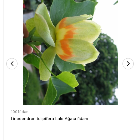
1001fidan
Liriodendron tulipifera Lale Ağacı fidanı