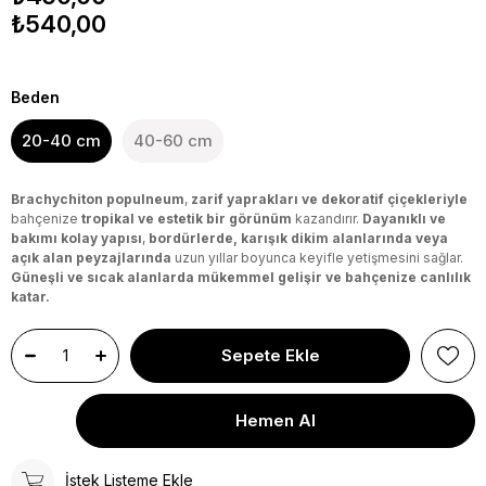
₺540,00
Beden
20-40 cm
40-60 cm
Brachychiton populneum
,
zarif yaprakları ve dekoratif çiçekleriyle
bahçenize
tropikal ve estetik bir görünüm
kazandırır.
Dayanıklı ve
bakımı kolay yapısı
,
bordürlerde, karışık dikim alanlarında veya
açık alan peyzajlarında
uzun yıllar boyunca keyifle yetişmesini sağlar.
Güneşli ve sıcak alanlarda mükemmel gelişir ve bahçenize canlılık
katar.
İstek Listeme Ekle