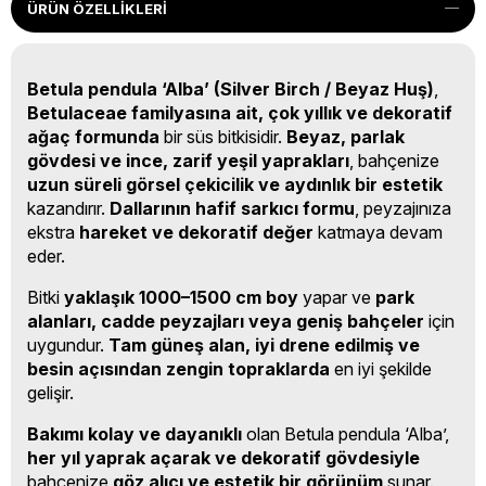
ÜRÜN ÖZELLIKLERI
Betula pendula ‘Alba’ (Silver Birch / Beyaz Huş)
,
Betulaceae familyasına ait, çok yıllık ve dekoratif
ağaç formunda
bir süs bitkisidir.
Beyaz, parlak
gövdesi ve ince, zarif yeşil yaprakları
, bahçenize
uzun süreli görsel çekicilik ve aydınlık bir estetik
kazandırır.
Dallarının hafif sarkıcı formu
, peyzajınıza
ekstra
hareket ve dekoratif değer
katmaya devam
eder.
Bitki
yaklaşık 1000–1500 cm boy
yapar ve
park
alanları, cadde peyzajları veya geniş bahçeler
için
uygundur.
Tam güneş alan, iyi drene edilmiş ve
besin açısından zengin topraklarda
en iyi şekilde
gelişir.
Bakımı kolay ve dayanıklı
olan Betula pendula ‘Alba’,
her yıl yaprak açarak ve dekoratif gövdesiyle
bahçenize
göz alıcı ve estetik bir görünüm
sunar.