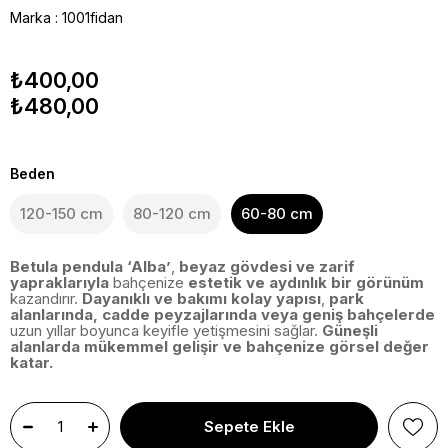
Marka
:
1001fidan
₺400,00
₺480,00
Beden
120-150 cm
80-120 cm
60-80 cm
Betula pendula ‘Alba’
,
beyaz gövdesi ve zarif
yapraklarıyla
bahçenize
estetik ve aydınlık bir görünüm
kazandırır.
Dayanıklı ve bakımı kolay yapısı
,
park
alanlarında, cadde peyzajlarında veya geniş bahçelerde
uzun yıllar boyunca keyifle yetişmesini sağlar.
Güneşli
alanlarda mükemmel gelişir ve bahçenize görsel değer
katar.