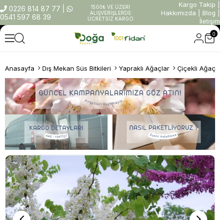
Kargo Takip
|
1500₺ VE ÜZERİ
0226 814 87 77
|
Hakkımızda
|
Blog
|
ALIŞVERİŞLERDE
0541 597 68 39
ÜCRETSİZ KARGO
İletişim
0
Anasayfa
Dış Mekan Süs Bitkileri
Yapraklı Ağaçlar
Çiçekli Ağaçl