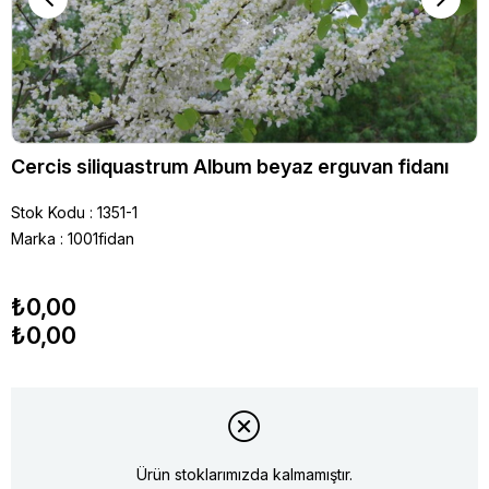
Cercis siliquastrum Album beyaz erguvan fidanı
Stok Kodu
1351-1
Marka
:
1001fidan
₺0,00
₺0,00
Ürün stoklarımızda kalmamıştır.