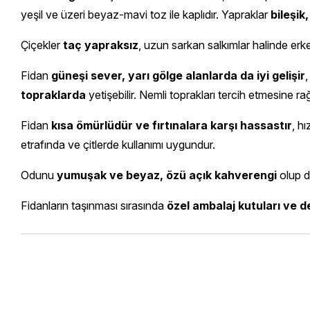
yeşil ve üzeri beyaz-mavi toz ile kaplıdır. Yapraklar
bileşik
Çiçekler
taç yapraksız
, uzun sarkan salkımlar halinde erk
Fidan
güneşi sever, yarı gölge alanlarda da iyi gelişir
,
topraklarda
yetişebilir. Nemli toprakları tercih etmesine ra
Fidan
kısa ömürlüdür ve fırtınalara karşı hassastır
, h
etrafında ve çitlerde kullanımı uygundur.
Odunu
yumuşak ve beyaz, özü açık kahverengi
olup de
Fidanların taşınması sırasında
özel ambalaj kutuları ve d