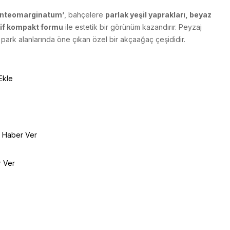
enteomarginatum’
, bahçelere
parlak yeşil yaprakları, beyaz
tif kompakt formu
ile estetik bir görünüm kazandırır. Peyzaj
ark alanlarında öne çıkan özel bir akçaağaç çeşididir.
Ekle
e Haber Ver
r Ver