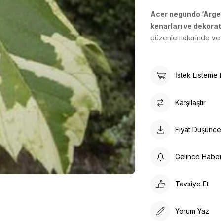
Acer negundo ‘Arg
kenarları ve dekora
düzenlemelerinde ve p
İstek Listeme 
Karşılaştır
Fiyat Düşünc
Gelince Habe
Tavsiye Et
Yorum Yaz