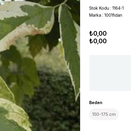
Stok Kodu
1164-1
Marka
:
1001fidan
₺0,00
₺0,00
Beden
150-175 cm