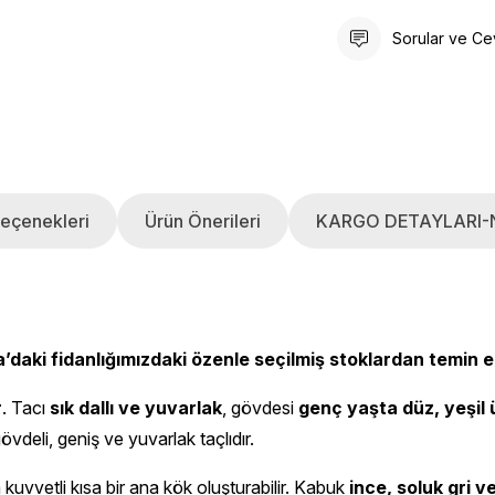
Sorular ve Ce
eçenekleri
Ürün Önerileri
KARGO DETAYLARI-
’daki fidanlığımızdaki özenle seçilmiş stoklardan temin e
r
. Tacı
sık dallı ve yuvarlak
, gövdesi
genç yaşta düz, yeşil 
vdeli, geniş ve yuvarlak taçlıdır.
 kuvvetli kısa bir ana kök oluşturabilir. Kabuk
ince, soluk gri 