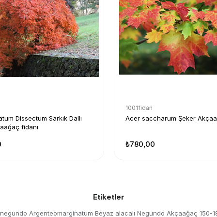
1001fidan
tum Dissectum Sarkık Dallı
Acer saccharum Şeker Akçaağ
aağaç fidanı
0
₺780,00
Etiketler
 negundo Argenteomarginatum Beyaz alacalı Negundo Akçaağaç 150-