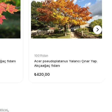
1001fidan
aç fidanı
Acer pseudoplatanus Yalancı Çınar Yap.
Akçaağaç fidanı
₺420,00
180cm
,