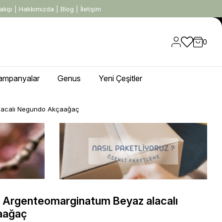
akip
|
Hakkımızda
|
Blog
|
İletişim
0
ampanyalar
Genus
Yeni Çeşitler
lacalı Negundo Akçaağaç
 Argenteomarginatum Beyaz alacalı
aağaç