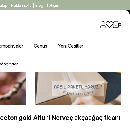
akip
|
Hakkımızda
|
Blog
|
İletişim
0
ampanyalar
Genus
Yeni Çeşitler
ağaç fidanı
nceton gold Altuni Norveç akçaağaç fidanı