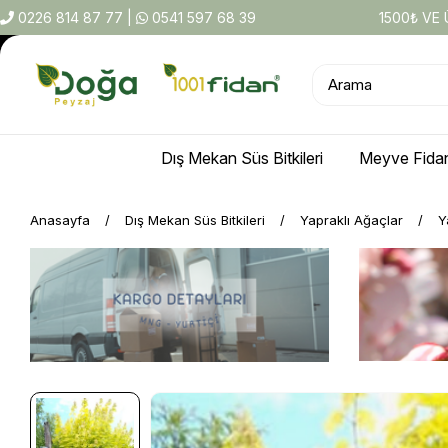
0226 814 87 77
|
0541 597 68 39
1500₺ VE
Dış Mekan Süs Bitkileri
Meyve Fidan
Anasayfa
Dış Mekan Süs Bitkileri
Yapraklı Ağaçlar
Y