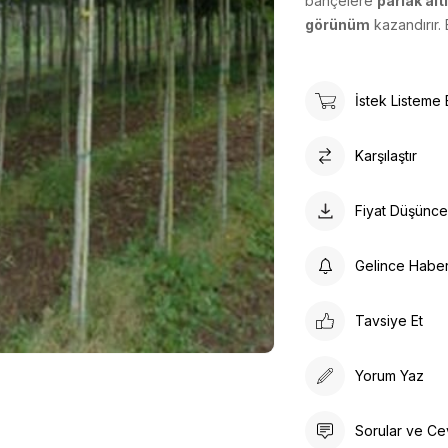
bahçelere
parlak alt
görünüm
kazandırır. 
İstek Listeme 
Karşılaştır
Fiyat Düşünc
Gelince Habe
Tavsiye Et
Yorum Yaz
Sorular ve Ce