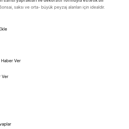
ın sarısı yaprakları ve dekoratif formuyla estetik bir
Bonsai, saksı ve orta- büyük peyzaj alanları için idealdir.
Ekle
e Haber Ver
r Ver
vaplar