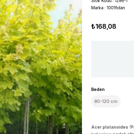
Stok Kodu
1296-1
Marka
:
1001fidan
₺168,08
Beden
80-120 cm
Acer platanoides ‘P