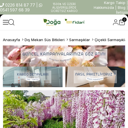
Kargo Takip
|
1500₺ VE ÜZERİ
0226 814 87 77
|
Hakkımızda
|
Blog
|
ALIŞVERİŞLERDE
0541 597 68 39
ÜCRETSİZ KARGO
İletişim
0
Anasayfa
Dış Mekan Süs Bitkileri
Sarmaşıklar
Çiçekli Sarmaşıkla