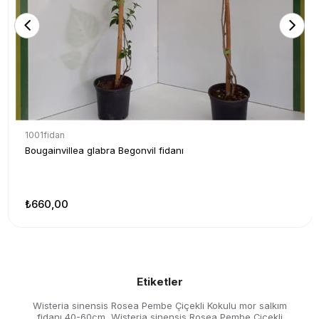
1001fidan
Bougainvillea glabra Begonvil fidanı
₺660,00
Etiketler
Wisteria sinensis Rosea Pembe Çiçekli Kokulu mor salkım
fidanı 40-60cm
Wisteria sinensis Rosea Pembe Çiçekli
,