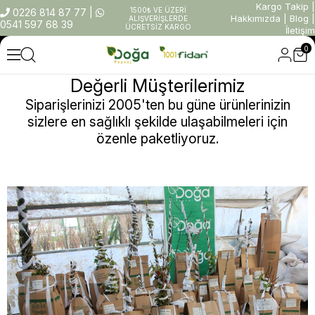
Kargo Takip
|
1500₺ VE ÜZERİ
0226 814 87 77
|
Hakkımızda
|
Blog
|
ALIŞVERİŞLERDE
0541 597 68 39
ÜCRETSİZ KARGO
İletişim
0
Değerli Müşterilerimiz
Siparişlerinizi 2005'ten bu güne ürünlerinizin
sizlere en sağlıklı şekilde ulaşabilmeleri için
özenle paketliyoruz.