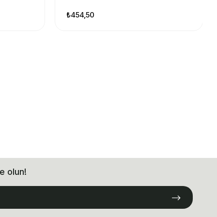
₺454,50
e olun!