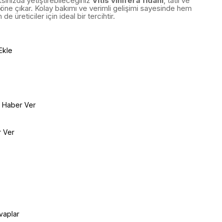
ınızda yetiştirebileceğiniz
Vitis vinifera fidanı
, tatlı ve
 öne çıkar. Kolay bakımı ve verimli gelişimi sayesinde hem
e üreticiler için ideal bir tercihtir.
Ekle
e Haber Ver
r Ver
vaplar