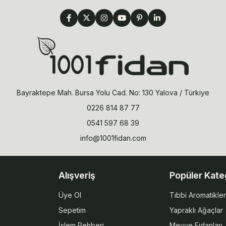
Bayraktepe Mah. Bursa Yolu Cad. No: 130 Yalova / Türkiye
0226 814 87 77
0541 597 68 39
info@1001fidan.com
Alışveriş
Popüler Kate
Üye Ol
Tıbbi Aromatikler
Sepetim
Yapraklı Ağaçlar
İşlem Rehberi
Meyve Fidanları