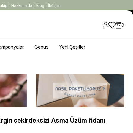
akip
|
Hakkımızda
|
Blog
|
İletişim
0
ampanyalar
Genus
Yeni Çeşitler
 Ergin çekirdeksizi Asma Üzüm fidanı