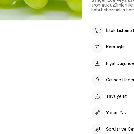
Bahçenizde veya saks
aromatik üzümleri ile
hobi bahçıvanları hem d
İstek Listeme 
Karşılaştır
Fiyat Düşünc
Gelince Habe
Tavsiye Et
Yorum Yaz
Sorular ve Ce