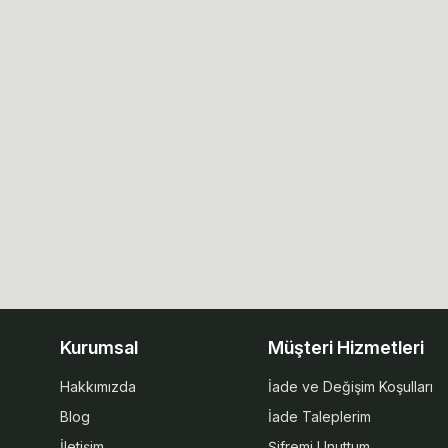
Kurumsal
Müşteri Hizmetleri
Hakkımızda
İade ve Değişim Koşulları
Blog
İade Taleplerim
İletişim
Şifremi Unuttum