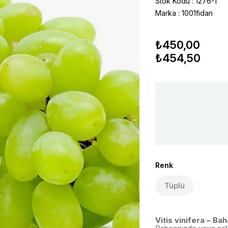
Stok Kodu
1276-1
Marka
:
1001fidan
₺450,00
₺454,50
Renk
Tüplü
Vitis vinifera – Ba