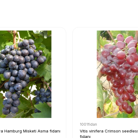
1001fidan
fera Hamburg Misketi Asma fidanı
Vitis vinifera Crimson seedle
fidanı