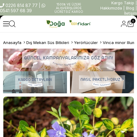
Kargo Takip
|
1500₺ VE ÜZERİ
0226 814 87 77
|
Hakkımızda
|
Blog
|
ALIŞVERİŞLERDE
0541 597 68 39
ÜCRETSİZ KARGO
İletişim
0
Anasayfa
Dış Mekan Süs Bitkileri
Yerörtücüler
Vinca minor Illum