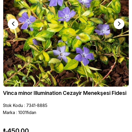
Vinca minor Illumination Cezayir Menekşesi Fidesi
Stok Kodu
7341-8885
Marka
:
1001fidan
₺450,00