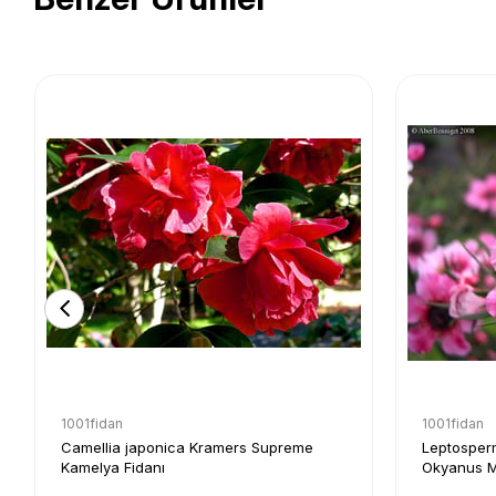
1001fidan
1001fidan
Camellia japonica Kramers Supreme
Leptosper
Kamelya Fidanı
Okyanus M