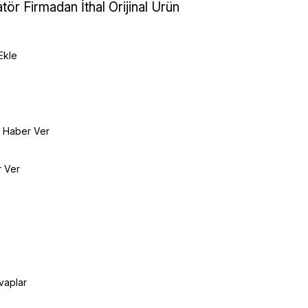
tör Firmadan İthal Orijinal Ürün
Ekle
e Haber Ver
r Ver
vaplar