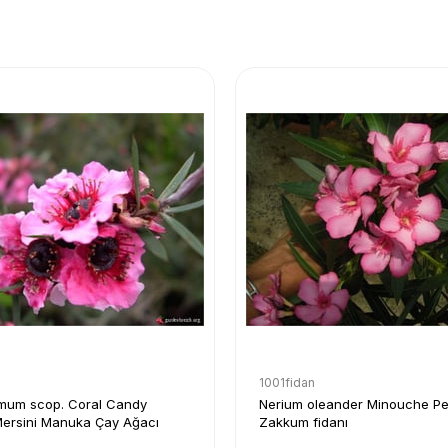
1001fidan
mum scop. Coral Candy
Nerium oleander Minouche P
ersini Manuka Çay Ağacı
Zakkum fidanı