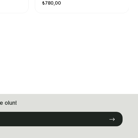
₺780,00
e olun!