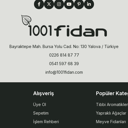
Bayraktepe Mah. Bursa Yolu Cad. No: 130 Yalova / Türkiye
0226 814 87 77
0541 597 68 39
info@1001fidan.com
Alışveriş
Popüler Kate
Üye Ol
Tıbbi Aromatikler
Sepetim
Yapraklı Ağaçlar
İşlem Rehberi
Meyve Fidanları