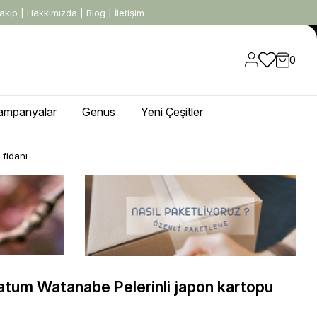
akip
|
Hakkımızda
|
Blog
|
İletişim
0
ampanyalar
Genus
Yeni Çeşitler
 fidanı
atum Watanabe Pelerinli japon kartopu