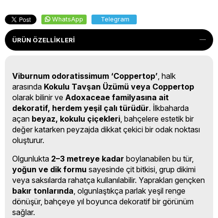
WhatsApp
Telegram
ÜRÜN ÖZELLIKLERI
Viburnum odoratissimum ‘Coppertop’
, halk
arasında
Kokulu Tavşan Üzümü veya Coppertop
olarak bilinir ve
Adoxaceae familyasına ait
dekoratif, herdem yeşil çalı türüdür
. İlkbaharda
açan
beyaz, kokulu çiçekleri
, bahçelere estetik bir
değer katarken peyzajda dikkat çekici bir odak noktası
oluşturur.
Olgunlukta
2–3 metreye kadar
boylanabilen bu tür,
yoğun ve dik formu
sayesinde çit bitkisi, grup dikimi
veya saksılarda rahatça kullanılabilir. Yaprakları gençken
bakır tonlarında
, olgunlaştıkça parlak yeşil renge
dönüşür, bahçeye yıl boyunca dekoratif bir görünüm
sağlar.