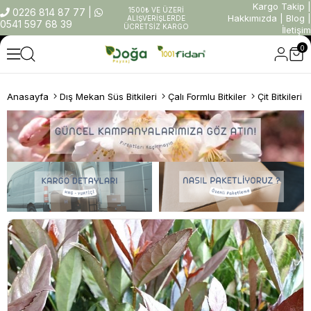
Kargo Takip
|
1500₺ VE ÜZERİ
0226 814 87 77
|
Hakkımızda
|
Blog
|
ALIŞVERİŞLERDE
0541 597 68 39
ÜCRETSİZ KARGO
İletişim
0
Anasayfa
Dış Mekan Süs Bitkileri
Çalı Formlu Bitkiler
Çit Bitkileri