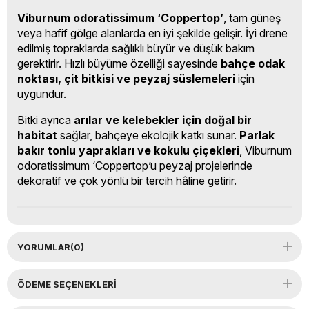
Viburnum odoratissimum ‘Coppertop’
, tam güneş
veya hafif gölge alanlarda en iyi şekilde gelişir. İyi drene
edilmiş topraklarda sağlıklı büyür ve düşük bakım
gerektirir. Hızlı büyüme özelliği sayesinde
bahçe odak
noktası, çit bitkisi ve peyzaj süslemeleri
için
uygundur.
Bitki ayrıca
arılar ve kelebekler için doğal bir
habitat
sağlar, bahçeye ekolojik katkı sunar.
Parlak
bakır tonlu yaprakları ve kokulu çiçekleri
, Viburnum
odoratissimum ‘Coppertop’u peyzaj projelerinde
dekoratif ve çok yönlü bir tercih hâline getirir.
YORUMLAR
(0)
ÖDEME SEÇENEKLERI