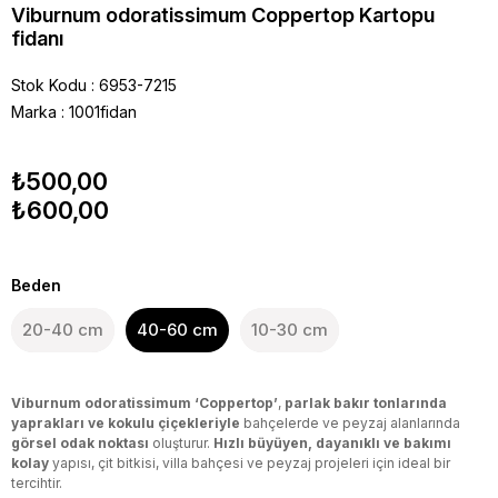
Viburnum odoratissimum Coppertop Kartopu
fidanı
Stok Kodu
6953-7215
Marka
:
1001fidan
₺500,00
₺600,00
Beden
20-40 cm
40-60 cm
10-30 cm
Viburnum odoratissimum ‘Coppertop’
,
parlak bakır tonlarında
yaprakları ve kokulu çiçekleriyle
bahçelerde ve peyzaj alanlarında
görsel odak noktası
oluşturur.
Hızlı büyüyen, dayanıklı ve bakımı
kolay
yapısı, çit bitkisi, villa bahçesi ve peyzaj projeleri için ideal bir
tercihtir.