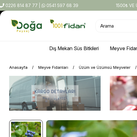
0226 814 87 77
|
0541 597 68 39
1500₺ VE
Dış Mekan Süs Bitkileri
Meyve Fidan
Anasayfa
Meyve Fidanları
Üzüm ve Üzümsü Meyveler