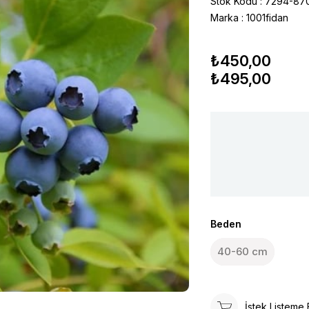
Stok Kodu
7294-87
Marka
:
1001fidan
₺450,00
₺495,00
Beden
40-60 cm
İstek Listeme 