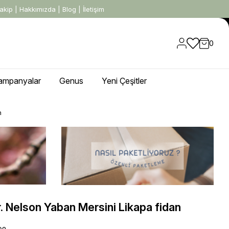
akip
|
Hakkımızda
|
Blog
|
İletişim
0
ampanyalar
Genus
Yeni Çeşitler
n
. Nelson Yaban Mersini Likapa fidan