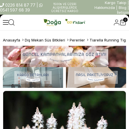
Kargo Takip
|
1500₺ VE ÜZERİ
0226 814 87 77
|
Hakkımızda
|
Blog
|
ALIŞVERİŞLERDE
0541 597 68 39
ÜCRETSİZ KARGO
İletişim
0
Anasayfa
Dış Mekan Süs Bitkileri
Perenler
Tiarella Running Tige