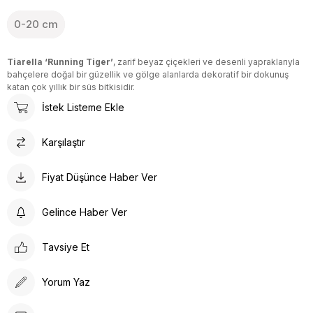
0-20 cm
Tiarella ‘Running Tiger’
, zarif beyaz çiçekleri ve desenli yapraklarıyla
bahçelere doğal bir güzellik ve gölge alanlarda dekoratif bir dokunuş
katan çok yıllık bir süs bitkisidir.
İstek Listeme Ekle
Karşılaştır
Fiyat Düşünce Haber Ver
Gelince Haber Ver
Tavsiye Et
Yorum Yaz