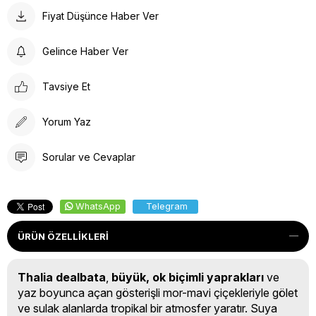
Fiyat Düşünce Haber Ver
Gelince Haber Ver
Tavsiye Et
Yorum Yaz
Sorular ve Cevaplar
WhatsApp
Telegram
ÜRÜN ÖZELLIKLERI
Thalia dealbata
,
büyük, ok biçimli yaprakları
ve
yaz boyunca açan gösterişli mor-mavi çiçekleriyle gölet
ve sulak alanlarda tropikal bir atmosfer yaratır. Suya