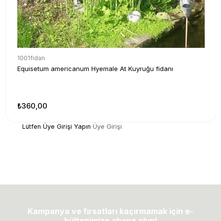
1001fidan
Equisetum americanum Hyemale At Kuyruğu fidanı
₺360,00
Lütfen Üye Girişi Yapın
Üye Girişi
Kampanya ve fırsatları kaçırmamak için e-
bültenimize abone olun!