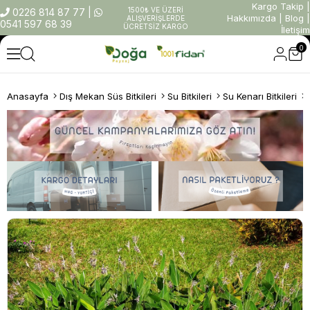
Kargo Takip
|
1500₺ VE ÜZERİ
0226 814 87 77
|
Hakkımızda
|
Blog
|
ALIŞVERİŞLERDE
0541 597 68 39
ÜCRETSİZ KARGO
İletişim
0
Anasayfa
Dış Mekan Süs Bitkileri
Su Bitkileri
Su Kenarı Bitkileri