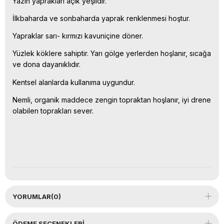
Yazın yaprakları açık yeşildir.
İlkbaharda ve sonbaharda yaprak renklenmesi hoştur.
Yapraklar sarı- kırmızı kavuniçine döner.
Yüzlek köklere sahiptir. Yarı gölge yerlerden hoşlanır, sıcağa
ve dona dayanıklıdır.
Kentsel alanlarda kullanıma uygundur.
Nemli, o
rganik maddece zengin topraktan hoşlanır, iyi drene
olabilen toprakları sever.
YORUMLAR
(0)
ÖDEME SEÇENEKLERI