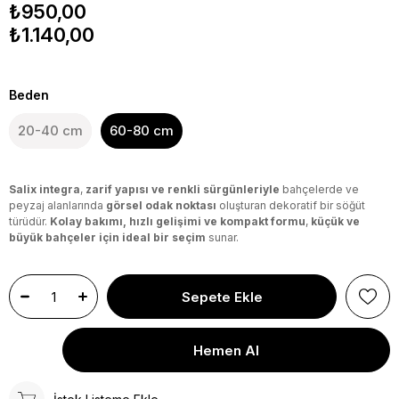
₺950,00
₺1.140,00
Beden
20-40 cm
60-80 cm
Salix integra
,
zarif yapısı ve renkli sürgünleriyle
bahçelerde ve
peyzaj alanlarında
görsel odak noktası
oluşturan dekoratif bir söğüt
türüdür.
Kolay bakımı, hızlı gelişimi ve kompakt formu
,
küçük ve
büyük bahçeler için ideal bir seçim
sunar.