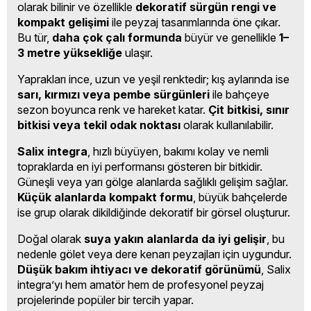
olarak bilinir ve özellikle
dekoratif sürgün rengi ve
kompakt gelişimi
ile peyzaj tasarımlarında öne çıkar.
Bu tür,
daha çok çalı formunda
büyür ve genellikle
1–
3 metre yüksekliğe
ulaşır.
Yaprakları ince, uzun ve yeşil renktedir; kış aylarında ise
sarı, kırmızı veya pembe sürgünleri
ile bahçeye
sezon boyunca renk ve hareket katar.
Çit bitkisi, sınır
bitkisi veya tekil odak noktası
olarak kullanılabilir.
Salix integra
, hızlı büyüyen, bakımı kolay ve nemli
topraklarda en iyi performansı gösteren bir bitkidir.
Güneşli veya yarı gölge alanlarda sağlıklı gelişim sağlar.
Küçük alanlarda kompakt formu
, büyük bahçelerde
ise grup olarak dikildiğinde dekoratif bir görsel oluşturur.
Doğal olarak
suya yakın alanlarda da iyi gelişir
, bu
nedenle gölet veya dere kenarı peyzajları için uygundur.
Düşük bakım ihtiyacı ve dekoratif görünümü
, Salix
integra’yı hem amatör hem de profesyonel peyzaj
projelerinde popüler bir tercih yapar.