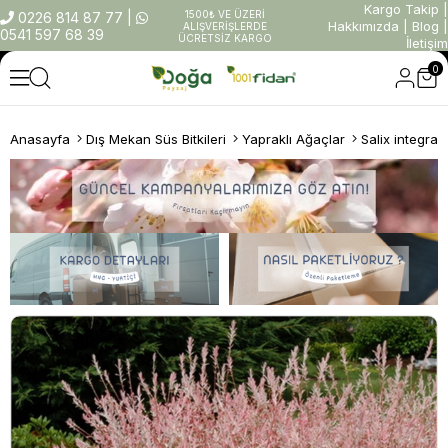
Kargo Takip
|
1500₺ VE ÜZERİ
0226 814 87 77
|
Hakkımızda
|
Blog
|
ALIŞVERİŞLERDE
0541 597 68 39
ÜCRETSİZ KARGO
İletişim
0
Anasayfa
Dış Mekan Süs Bitkileri
Yapraklı Ağaçlar
Salix integra