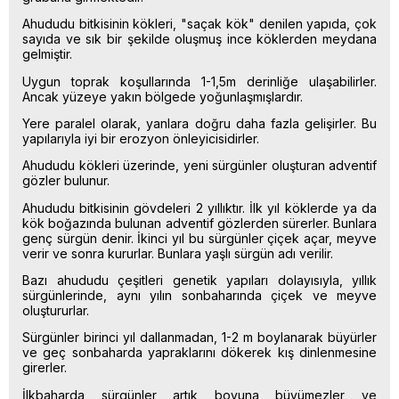
Ahududu bitkisinin kökleri, "saçak kök" denilen yapıda, çok
sayıda ve sık bir şekilde oluşmuş ince köklerden meydana
gelmiştir.
Uygun toprak koşullarında 1-1,5m derinliğe ulaşabilirler.
Ancak yüzeye yakın bölgede yoğunlaşmışlardır.
Yere paralel olarak, yanlara doğru daha fazla gelişirler. Bu
yapılarıyla iyi bir erozyon önleyicisidirler.
Ahududu kökleri üzerinde, yeni sürgünler oluşturan adventif
gözler bulunur.
Ahududu bitkisinin gövdeleri 2 yıllıktır. İlk yıl köklerde ya da
kök boğazında bulunan adventif gözlerden sürerler. Bunlara
genç sürgün denir. İkinci yıl bu sürgünler çiçek açar, meyve
verir ve sonra kururlar. Bunlara yaşlı sürgün adı verilir.
Bazı ahududu çeşitleri genetik yapıları dolayısıyla, yıllık
sürgünlerinde, aynı yılın sonbaharında çiçek ve meyve
oluştururlar.
Sürgünler birinci yıl dallanmadan, 1-2 m boylanarak büyürler
ve geç sonbaharda yapraklarını dökerek kış dinlenmesine
girerler.
İlkbaharda sürgünler artık boyuna büyümezler ve