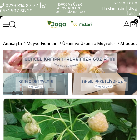
Kargo Takip
|
1500₺ VE ÜZERİ
0226 814 87 77
|
Hakkımızda
|
Blog
|
ALIŞVERİŞLERDE
0541 597 68 39
ÜCRETSİZ KARGO
İletişim
0
Anasayfa
Meyve Fidanları
Üzüm ve Üzümsü Meyveler
Ahududu