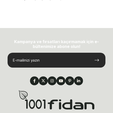
Kampanya ve fırsatları kaçırmamak için e-
bültenimize abone olun!