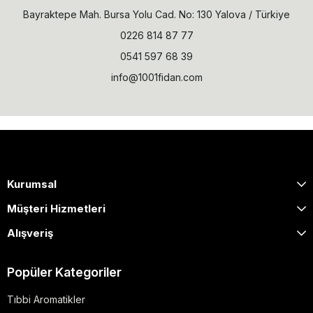
Bayraktepe Mah. Bursa Yolu Cad. No: 130 Yalova / Türkiye
0226 814 87 77
0541 597 68 39
info@1001fidan.com
Kurumsal
Müşteri Hizmetleri
Alışveriş
Popüler Kategoriler
Tıbbi Aromatikler