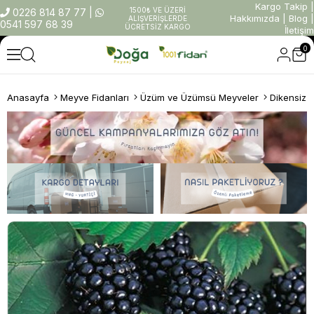
Kargo Takip
|
1500₺ VE ÜZERİ
0226 814 87 77
|
Hakkımızda
|
Blog
|
ALIŞVERİŞLERDE
0541 597 68 39
ÜCRETSİZ KARGO
İletişim
0
Anasayfa
Meyve Fidanları
Üzüm ve Üzümsü Meyveler
Dikensiz 