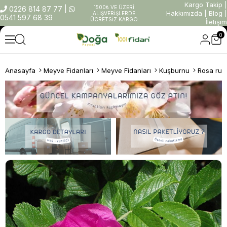
Kargo Takip
|
1500₺ VE ÜZERİ
0226 814 87 77
|
Hakkımızda
|
Blog
|
ALIŞVERİŞLERDE
0541 597 68 39
ÜCRETSİZ KARGO
İletişim
0
Anasayfa
Meyve Fidanları
Meyve Fidanları
Kuşburnu