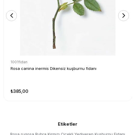
1001fidan
Rosa canina inermis Dikensiz kuşburnu fidanı
₺385,00
Etiketler
Rosa rugosa Rubra Kırmızı Çiçekli Yediveren Kuşburnu Fidanı