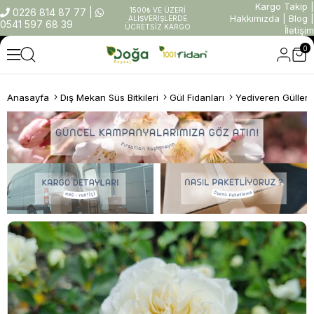
Kargo Takip
|
1500₺ VE ÜZERİ
0226 814 87 77
|
Hakkımızda
|
Blog
|
ALIŞVERİŞLERDE
0541 597 68 39
ÜCRETSİZ KARGO
İletişim
0
Anasayfa
Dış Mekan Süs Bitkileri
Gül Fidanları
Yediveren Güller