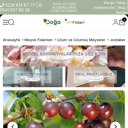
Kargo Takip
|
1500₺ VE ÜZERİ
0226 814 87 77
|
Hakkımızda
|
Blog
|
ALIŞVERİŞLERDE
0541 597 68 39
ÜCRETSİZ KARGO
İletişim
0
Anasayfa
Meyve Fidanları
Üzüm ve Üzümsü Meyveler
Jostaberr