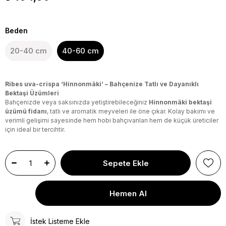
Beden
20-40 cm
40-60 cm
Ribes uva-crispa ‘Hinnonmäki’ – Bahçenize Tatlı ve Dayanıklı
Bektaşi Üzümleri
Bahçenizde veya saksınızda yetiştirebileceğiniz
Hinnonmäki bektaşi
üzümü fidanı
, tatlı ve aromatik meyveleri ile öne çıkar. Kolay bakımı ve
verimli gelişimi sayesinde hem hobi bahçıvanları hem de küçük üreticiler
için ideal bir tercihtir.
İstek Listeme Ekle