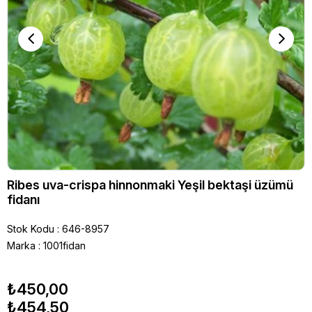
Ribes uva-crispa hinnonmaki Yeşil bektaşi üzümü
fidanı
Stok Kodu
646-8957
Marka
:
1001fidan
₺450,00
₺454,50