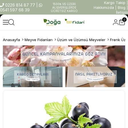
Kargo Takip
|
1500₺ VE ÜZERİ
0226 814 87 77
|
Hakkımızda
|
Blog
|
ALIŞVERİŞLERDE
0541 597 68 39
ÜCRETSİZ KARGO
İletişim
0
Anasayfa
Meyve Fidanları
Üzüm ve Üzümsü Meyveler
Frenk Üz