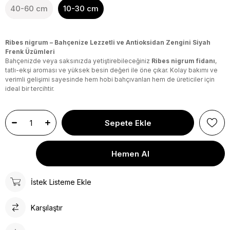
40-60 cm
10-30 cm
Ribes nigrum – Bahçenize Lezzetli ve Antioksidan Zengini Siyah
Frenk Üzümleri
Bahçenizde veya saksınızda yetiştirebileceğiniz
Ribes nigrum fidanı
,
tatlı-ekşi aroması ve yüksek besin değeri ile öne çıkar. Kolay bakımı ve
verimli gelişimi sayesinde hem hobi bahçıvanları hem de üreticiler için
ideal bir tercihtir.
İstek Listeme Ekle
Karşılaştır