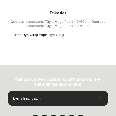
Etiketler
Quercus pubescens Tüylü Meşe fidanı 40-60cm
Quercus
,
pubescens Tüylü Meşe fidanı 40-60cm
,
Lütfen Üye Girişi Yapın
Üye Girişi
Kampanya ve fırsatları kaçırmamak için e-
bültenimize abone olun!