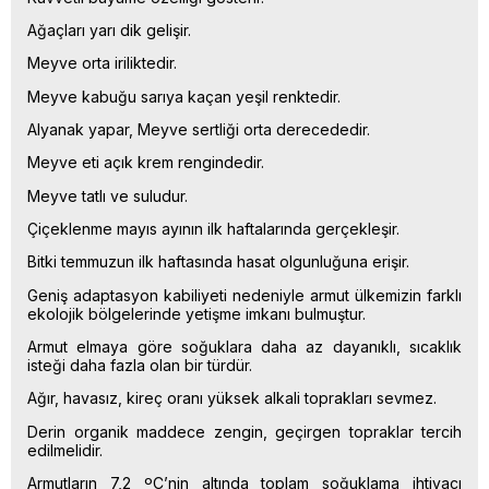
Ağaçları yarı dik gelişir.
Meyve orta iriliktedir.
Meyve kabuğu sarıya kaçan yeşil renktedir.
Alyanak yapar, Meyve sertliği orta derecededir.
Meyve eti açık krem rengindedir.
Meyve tatlı ve suludur.
Çiçeklenme mayıs ayının ilk haftalarında gerçekleşir.
Bitki temmuzun ilk haftasında hasat olgunluğuna erişir.
Geniş adaptasyon kabiliyeti nedeniyle armut ülkemizin farklı
ekolojik bölgelerinde yetişme imkanı bulmuştur.
Armut elmaya göre soğuklara daha az dayanıklı, sıcaklık
isteği daha fazla olan bir türdür.
Ağır, havasız, kireç oranı yüksek alkali toprakları sevmez.
Derin organik maddece zengin, geçirgen topraklar tercih
edilmelidir.
Armutların 7,2 ºC’nin altında toplam soğuklama ihtiyacı