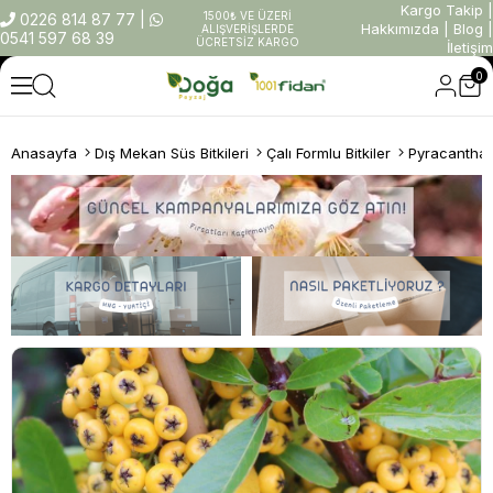
Kargo Takip
|
1500₺ VE ÜZERİ
0226 814 87 77
|
Hakkımızda
|
Blog
|
ALIŞVERİŞLERDE
0541 597 68 39
ÜCRETSİZ KARGO
İletişim
0
Anasayfa
Dış Mekan Süs Bitkileri
Çalı Formlu Bitkiler