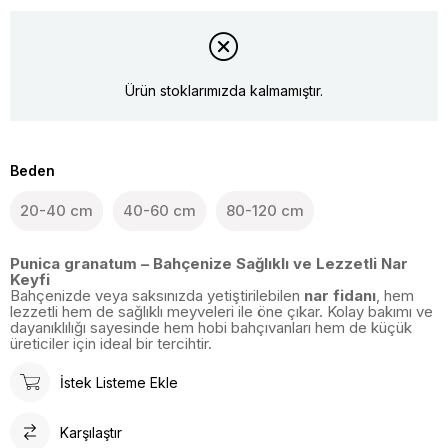
Ürün stoklarımızda kalmamıştır.
Beden
20-40 cm
40-60 cm
80-120 cm
Punica granatum – Bahçenize Sağlıklı ve Lezzetli Nar
Keyfi
Bahçenizde veya saksınızda yetiştirilebilen
nar fidanı
, hem
lezzetli hem de sağlıklı meyveleri ile öne çıkar. Kolay bakımı ve
dayanıklılığı sayesinde hem hobi bahçıvanları hem de küçük
üreticiler için ideal bir tercihtir.
İstek Listeme Ekle
Karşılaştır