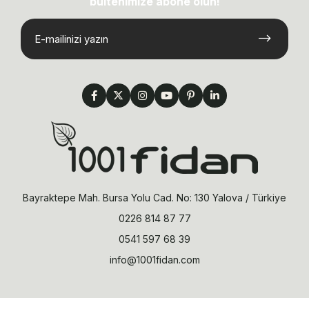
bültenimize abone olun!
Bayraktepe Mah. Bursa Yolu Cad. No: 130 Yalova / Türkiye
0226 814 87 77
0541 597 68 39
info@1001fidan.com