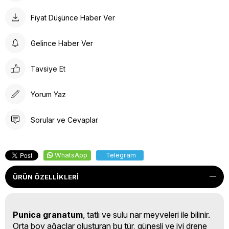
Fiyat Düşünce Haber Ver
Gelince Haber Ver
Tavsiye Et
Yorum Yaz
Sorular ve Cevaplar
WhatsApp
Telegram
ÜRÜN ÖZELLIKLERI
Punica granatum
, tatlı ve sulu nar meyveleri ile bilinir.
Orta boy ağaçlar oluşturan bu tür, güneşli ve iyi drene