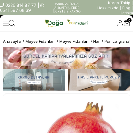
Kargo Takip
|
1500₺ VE ÜZERİ
0226 814 87 77
|
Hakkımızda
|
Blog
|
ALIŞVERİŞLERDE
0541 597 68 39
ÜCRETSİZ KARGO
İletişim
0
Anasayfa
Meyve Fidanları
Meyve Fidanları
Nar
Punica granatu