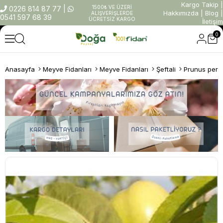
Kargo Takip
|
1500₺ VE ÜZERİ
0226 814 87 77
|
Hakkımızda
|
Blog
|
ALIŞVERİŞLERDE
0541 597 68 39
ÜCRETSİZ KARGO
İletişim
0
Anasayfa
Meyve Fidanları
Meyve Fidanları
Şeftali