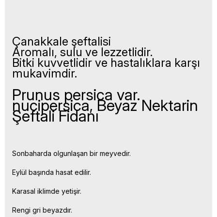
Çanakkale şeftalisi
Aromalı, sulu ve lezzetlidir.
Bitki kuvvetlidir ve hastalıklara karşı
mukavimdir.
Prunus persica var.
nucipersica, Beyaz Nektarin
Şeftali Fidanı
Sonbaharda olgunlaşan bir meyvedir.
Eylül başında hasat edilir.
Karasal iklimde yetişir.
Rengi gri beyazdır.