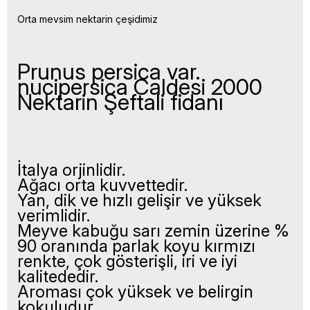
Orta mevsim nektarin çeşidimiz
Prunus persica var.
nucipersica Caldesi 2000
Nektarin Şeftali fidanı
İtalya orjinlidir.
Ağacı orta kuvvettedir.
Yan, dik ve hızlı gelişir ve yüksek
verimlidir.
Meyve kabuğu sarı zemin üzerine %
90 oranında parlak koyu kırmızı
renkte, çok gösterişli, iri ve iyi
kalitededir.
Aroması çok yüksek ve belirgin
kokuludur.