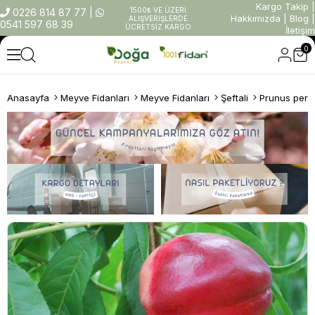
Kargo Takip
|
1500₺ VE ÜZERİ
0226 814 87 77
|
Hakkımızda
|
Blog
|
ALIŞVERİŞLERDE
0541 597 68 39
ÜCRETSİZ KARGO
İletişim
0
Anasayfa
Meyve Fidanları
Meyve Fidanları
Şeftali