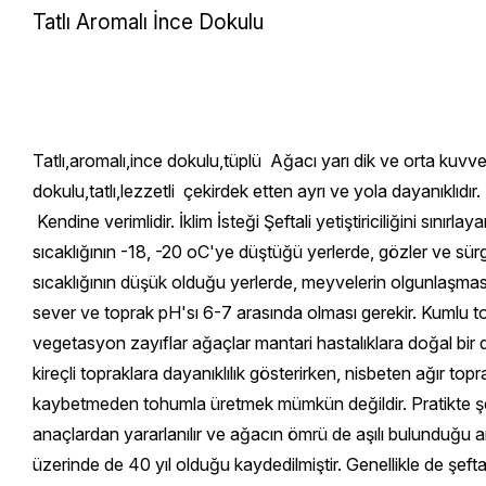
Tatlı Aromalı İnce Dokulu
Tatlı,aromalı,ince dokulu,tüplü Ağacı yarı dik ve orta kuvvette gelişir, verimlidir. Meyvenin ortalama ağırlığı 204 gr. meyve sarı zemin üzerine parçalı açık kırmızı sarı etli, sulu, ince dokulu,tatlı,lezzetli çekirdek etten ayrı ve yola dayanıklıdır. Kış soğuklama isteği 800 saattir. Ege, Marmara, Kuzey geçit ve Güney *Doğu Anadolu bölgelerine tavsiye edilir. Kendine verimlidir. İklim İsteği Şeftali yetiştiriciliğini sınırlayan faktörlerin başında; düşük kış sıcaklıkları, çeşidin kış soğuklama ihtiyacı, ilkbahar geç donları ve düşük yaz sıcaklığıdır. Kış sıcaklığının -18, -20 oC'ye düştüğü yerlerde, gözler ve sürgünler donar. Şeftali erken çiçek açan meyve türü olması nedeniyle ilkbahar geç donlarından çok zarar görürler. Yaz sıcaklığının düşük olduğu yerlerde, meyvelerin olgunlaşması gecikir ve meyve verimi düşer. Toprak İsteği Şeftali; süzek, kumlu, killi, milli, çakıllı, derin ve çabuk ısınan alüviyal toprakları sever ve toprak pH'sı 6-7 arasında olması gerekir. Kumlu topraklarda yeterli sulama ve iyi gübreleme ile yetiştirilebilir. Ağır killi topraklarda iyi sonuç vermez. Böyle toprakta vegetasyon zayıflar ağaçlar mantari hastalıklara doğal bir dayanıklılık göstermez. Yapraklarda sararma, gövde ve dallarda zamk teşekkülü görülür. Bademe aşılı şeftaliler daha yüksek kireçli topraklara dayanıklılık gösterirken, nisbeten ağır topraklarda da erik anacı kullanılır. YETİŞTİRME TEKNİĞİ Çoğaltılması ve Kullanılan Anaçlar Şeftali çeşitlerini, özelliklerini kaybetmeden tohumla üretmek mümkün değildir. Pratikte şeftaliler aşı ile üretilmektedir. Fidan üretiminde daha çok durgun göz aşısı kullanılır. Şeftalinin çoğaltılmasında çeşitli anaçlardan yararlanılır ve ağacın ömrü de aşılı bulunduğu anaca göre değişir. Bu süre şeftali çöğürü üzerinde 30 yıl, badem anacında 25 yıl, erik üzerinde 50 yıl ve kaysı anacı üzerinde de 40 yıl olduğu kaydedilmiştir. Genellikle de şeftalinin çoğaltılmasında şeftali çöğürü kullanılmaktadır. Bahçe Tesisi Şeftali bahçeleri genel olarak, 1 yaşlı fidanlarla kurulur. Fidan dikimi tercihen sonbaharda yapılır. Ancak kışı soğuk geçen yerlerde ilkbahar dikimi tavsiye edilir. Dikim derinliğinde en iyi ölçü fidanları, fidanlıktaki derinliğinden daha derin dikmektir. Pratikte aşı yerinin toprak yüzeyinde kalması ile derinlik aynıdır. Fidanların kökleri sökülürken zedelenmemeli, koparılmamalı ve yaralanan kısımlar yara üzerinden kesilmelidir. Gövde yüksekliği isteğe bağlı olup, bodur olarak yetiştirilecek ağaçlarda ortalama 0.70 -0.80 cm yükseklik uygundur. Bahçe tesisinde,öteki meyvelerde olduğu gibi derin bir toprak işlemesi şarttır.Bahçede ağaçlar arasında anaca ve toprak şartlarına göre 5 x 5 m veya 6 x 6 m mesafe bırakılmalıdır. Yıllık Bakım İşleri Toprak İşleme Sonbahar, erken ilkbahar, ilkbahar sonu ve bazende yaz mevsimi içinde olmak üzere bir yılda 4 sürüm yapılır. Ağaç dipleri belle işlenir. Ucuz olması nedeniyle yaz aylarında yapılması gereken toprak işlemesi yerine ot biçme uygulanabilir. Sulama Sert çekirdekli meyveler arasında en fazla suya ihtiyaç duyan şeftalidir. Meyvelerde çekirdek teşekkülünden sonra suya ihtiyaç vardır. Su ihtiyacı ise iklim ve toprak özelliklerine göre farklılık gösterirler. Bölgemizde yağışlar bittikten sonra sulama başlar ve 8-12 günlük aralarla ekim ayına kadar devam eder. Meyve hasadından önceki sulamalar meyvelerin irileşmes