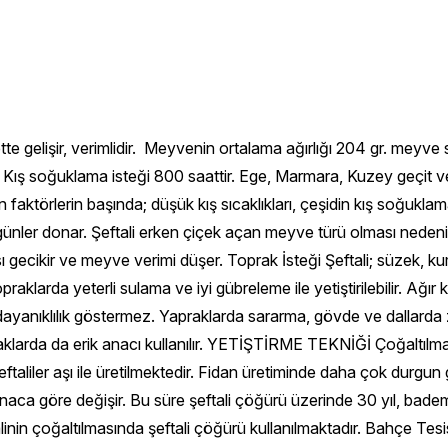
ini, renklerin parlaklaşmasını sağlar. Gübreleme Şeftali bahçelerinde ürün yolu ile topraktan alınan besin maddelerinin tekrar toprağa verilmesi gerekir. Verilecek gübre miktarının yaprak ve toprak analizleri ile belirlenerek uygulanması en doğru yoldur. Şeftali bahçeleri kurulurken bir temel gübreleme yapılır. Şeftali bahçelerinde iyi bir gübreleme ahır gübresi veya yeşil gübreye ilaveten ticaret gübrelerinin verilmesi ile olur. Üç yılda bir dekara 1,5-2,5 ton hesabıyla ahır gübresi veya ekonomik olmadığı hallerde her yıl yeşil gübre verilerek toprağın organik madde içeriği artırılmalıdır. Suni gübrelerden her yıl ağaç başına her ağacın yaşı için 100 gr. hesabı ile (Örneğin: 5 yaşındaki ağaca 500 gr) verilmesi faydalı olur. Fosforlu gübreler sonbaharda ağacın gövdeden itibaren 1-1,5 m dışına açılacak bir ark içerisine bant şeklinde verilmesi, azotlu gübrelerinde ilkbaharda mart ayı başında 1/2 si, mayıs ayı başında da 1/2 olmak üzere serpme şeklinde verilmesi gerekir. Budama Şeftali ağaçlarında iki tip budama uygulanır. Yeni dikilen fidanlarda şekil budaması yapılır. Şeftali ağaçlarına goble veya değişik doruk dallı şekil verilir. Kurak bölgelerde ortası kapalı bölgemiz için de uygun olan doruk dallı şekil verilir. Diğer budama ise mahsule yatmış şeftali ağaçlarında uygulanan mahsul budamasıdır. Şeftalilerde meyveler buket dalları ve yıllık sürgünler üzerinde meydana gelir. Bu nedenle her yıl yeni sürgün teşekkülünün sağlanması gerektiği için sert budama uygulanır. İyi bir budama yapabilmek için dal çeşitlerinin ve üzerinde bulunan gözlerin (çiçek gözü, odun gözü) durumu dikkate alınmalıdır. Budama esnasında çiçek ve odun gözlerini karışık şekilde taşıyan dallar bırakılmalı, yalnız çiçek gözü taşıyan dallar kesilmelidir. Budama uygulamalarında gerekiyorsa önce kalın dal kesimi yapılmalı sonra ana dallar üzerindeki dallar seyreltilmelidir. Ana dallar üzerinde 20-25 cm ara ile çıkış yerleri ve yönleri farklı dallar bırakılmalıdır. Bırakılan dalların uzunluğu 50-60 cm den fazla ise 1/3 oranında uçları kesilmelidir. Ana dalların uçları bir yan dal üzerinde kesilmeli, uç kısmında birbirine yakın iki veya daha fazla dal bırakılmalıdır. Seyreltme Şeftali ağaçlarında elle ve kimyasal maddelerle olmak üzere 2 şekilde seyreltme yapılır. Bazı kimyasal maddelerle şeftali ağaçlarında seyreltmede başarılı olunmamıştır. Elle seyreltme masraflı fakat daha emin bir yoldur.Pratik olarak seyreltme, erkenci çeşitlerde çekirdek sertleşmeye başladığı zaman, orta ve geç çeşitlerde ise haziran dökümünden sonra yapılmalıdır. Küçük meyveli çeşitlerde 8-12 cm, orta iri meyveli çeşitlerde 12-15 cm, iri meyveli çeşitlerde 15-20 cm de bir meyve dal üzerinde kalacak şekilde seyreltme yapılır. Hastalıkları, Zararlıları ve Mücadelesi Kök Çürüklüğü: Köklerde beyaz çürüklük yapan ve ağaçların ölümüne sebep olan mantari hastalıktır. Hastalık yeni başlamışsa, hasta kökler kazınır yerlerine %5'lik bordo bulamacı, % 2'lik Göztaşı, % 5'lik karaboya veya % 0.5 lik Ceresan yaş'tan biri fırça ile sürülür ve aşı macunu ile kaplanır. Hastalık ilerlemiş ise, ince köklere kadar sökülüp kendi çukurunda yakılır ve metre kareye 3 kg sönmemiş kireç dökülür ve kapanır. Hasta bahçede sağlamları korumak için sonbaharda veya ilk bahara girerken ağaçların taç izdüşümlerinin metrekareleri % 5 lik karaboya veya % 2 lik Göztaşı veya % 1 lik Ceresan yaş ya da % 2 lik formalin mahlülünden 10 litresiyle sulanmalıdır. Kök Kanseri: Kök, kök boğazı ve dallarda urlar meydana getirerek ağaçların verimden düşmesine ve erken ölümüne sebep olurlar. Kültürel tedbir olarak; köklerind