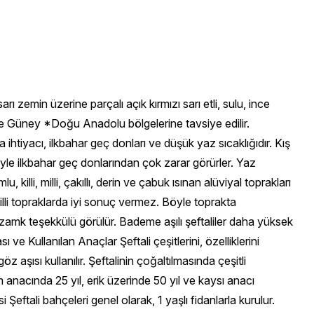
e ur görülen fidanlar yok edilmeli, urların kesilmesinde kullanılan bıçaklar sık sık ispirto alevinden geçirilmeli, toprak işlenirken ağaçların kök ve kök boğazları yaralanmamalıdır. Kimyasal mücadele olarak; fidanların kökleri dikimden önce % 0.5 lik Ceresan yaş + kil bulamacına batırıldıktan sonra dikilmelidir. Kök ve kök boğazlarında görülen urlar yaz aylarında kesilmeli ve yara yerlerine hazırlanan % 5 lik Bordo bulamacından (100 lt suyu 5 kg göztaşı + 2.5 kg sönmemiş kireç konularak hazırlanır) fırça ile sürülmeli, ilaç kuruyunca yara yerleri nebati katran ile örtülmelidir. Sarılık (Kloroz): Yapraklarda kırmızımtırak kahverengi kurumlar görülür ve sonra dökülürler. Hastalanan ağaçlarda gelişme yavaşlar, verim düşer, kısmen veya tamamen kururlar. Karaboya, Sequestrene 138 Fe, Fetrilon veya Reax İron gibi demir içeren preparatlardan biri kullanılmalıdır. Mumya Hastalığı: Çiçek sürgün ve yaprakların kurumasına meyvelerin ise çürümesine sebep olan mantari bir hastalıktır. Sonbaharda hasta dallar ile siyah kabuklu mumya meyveler bahçeden uzaklaştırılmalıdır. Çiçekler ve meyve Thiophanete Methyl, Benomyl, Captan, Dodine, Thiram'lı ilaçlardan biri ile ilaçlanmalıdır. Şeftali Karalekesi: Meyve ve sürgünlerde lekelerin meydana gelmesine sebep olan mantari bir hastalıktır. Bir yıl önce o bölgede zarar yapmış ise mutlaka mücadelesi yapılmalıdır. Kükürtlü veya organik preparatlardan birisi (Zineb, Maneb, Metiram, Captan, Thiram, Rhodandinitrobenzol, Delan, WF., Dodine, Benomyl, Thiophanate) kullanılır. Şeftali Küllemesi: Yaprak, meyve, tomurcuk ve sürgünler üzerinde kül renkli lekeler meydana getiren ve yaprak ve genç sürgünleri kurutan mantarların oluşturduğu bir hastalıktır. a) Külleme sürgünleri kışın kesilip atılmalı, b) Karathane, Binapacryl, Chinomethionat, Thiophanate, Benomyl içeren preparatlardan biri kullanılmalıdır. Yaprak Delen: Fungus yapraklarda delikler, meyve ve sürgünler üzerinde irili, ufaklı lekelerin oluşmasına, tomurcukları kurutmaya ve ortalama %30 meyve kaybına sebep olur. a) Sonbaharda hastalıklı dallar kesilip yakılmalı, b) Bordo bulamacı veya bakırlı preparatlardan biri, üçüncü ilaçlamada ise Zinep'li ilaçlardan biri kullanılmalıdır. Yaprak Kıvırcığı: Fungus bilhassa yapraklarda ve nadiren de meyvelerde şekil bozukluklarına sebep olur. Tomurcuklar kabarmadan önce Bordo bulamacı (%2), Bakırlı preparatlar %1) dan biri ile; çiçek taç yapraklarının döküldüğü devrede de %03'lük zineb veya captan'lı preparatlardan biri ile ilaçlanmalıdır. ZARARLILAR Kırmızı Örümcek: Yaprakların altına yada üstünde yerleşerek önce lokal olarak yaprak rengini bozarlar sonra durum tüm yaprağa, ağacın diğer yaprakları ile sürgünlerine yayılır. Meyveler yeterince beslenemez ve yaprak dökümleri olur. Yaprakta Kırmızı örümcek çeşidi belirlendikten sonra özel ilaçlarla mücadelesi yapılabilir.Özel akarisitler (Chlorobenzilate-25, Dicofol-20 vb.) ve insektisitler (Diethion 50, Formothion 25, vb.) kullanılan ilaçlardır. Koşniller: Ağacın gövde ve dalları üzerinde,bazı türler az veya çok meyve ve yapraklar üzerinde beslenip yaşarlar.Mey