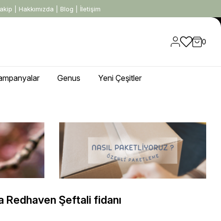
akip
|
Hakkımızda
|
Blog
|
İletişim
0
ampanyalar
Genus
Yeni Çeşitler
a Redhaven Şeftali fidanı