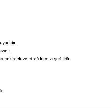
yarlıdır.
zıdır.
çekirdek ve etrafı kırmızı şeritlidir.
r.