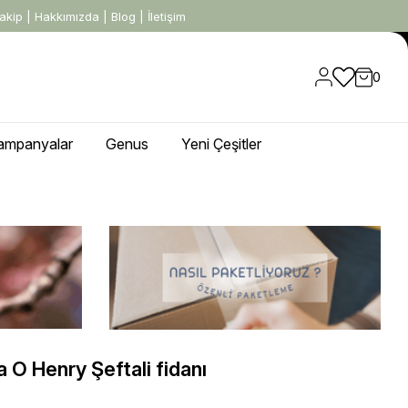
akip
|
Hakkımızda
|
Blog
|
İletişim
0
ampanyalar
Genus
Yeni Çeşitler
 O Henry Şeftali fidanı