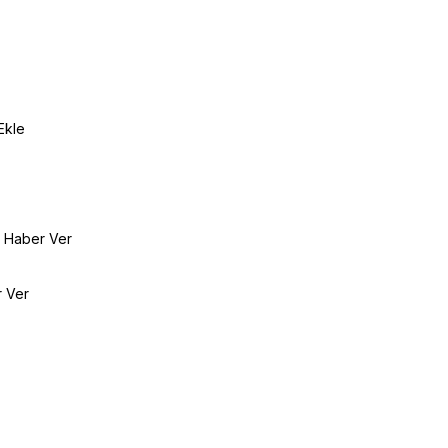
Ekle
e Haber Ver
r Ver