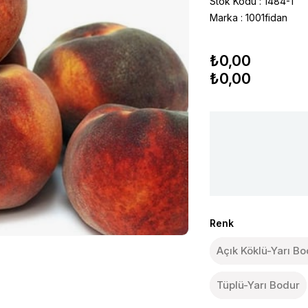
Stok Kodu
1484-1
Marka
:
1001fidan
₺0,00
₺0,00
Renk
Açık Köklü-Yarı B
Tüplü-Yarı Bodur