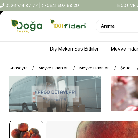
0226 814 87 77
|
0541 597 68 39
1500₺ VE
Dış Mekan Süs Bitkileri
Meyve Fidan
Anasayfa
Meyve Fidanları
Meyve Fidanları
Şeftali