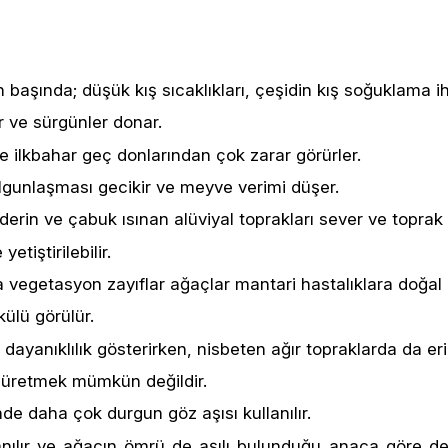
lerin başında; düşük kış sıcaklıkları, çeşidin kış soğuklama 
r ve sürgünler donar.
 ilkbahar geç donlarından çok zarar görürler.
olgunlaşması gecikir ve meyve verimi düşer.
llı, derin ve çabuk ısınan alüviyal toprakları sever ve topra
tiştirilebilir.
ta vegetasyon zayıflar ağaçlar mantari hastalıklara doğal 
ülü görülür.
dayanıklılık gösterirken, nisbeten ağır topraklarda da erik
la üretmek mümkün değildir.
inde daha çok durgun göz aşısı kullanılır.
lanılır ve ağacın ömrü de aşılı bulunduğu anaca göre de