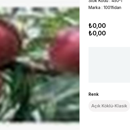
Stok Kodu
450-1
Marka
:
1001fidan
₺0,00
₺0,00
Renk
Açık Köklü-Klasik