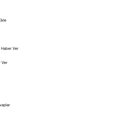
Ekle
e Haber Ver
r Ver
vaplar