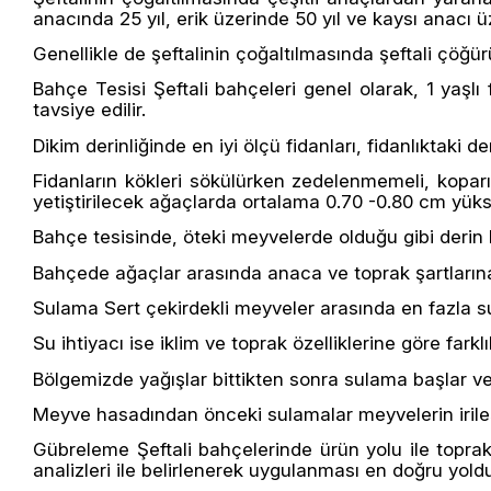
anacında 25 yıl, erik üzerinde 50 yıl ve kaysı anacı ü
Genellikle de şeftalinin çoğaltılmasında şeftali çöğür
Bahçe Tesisi Şeftali bahçeleri genel olarak, 1 yaşlı
tavsiye edilir.
Dikim derinliğinde en iyi ölçü fidanları, fidanlıktaki d
Fidanların kökleri sökülürken zedelenmemeli, koparı
yetiştirilecek ağaçlarda ortalama 0.70 -0.80 cm yüks
Bahçe tesisinde, öteki meyvelerde olduğu gibi derin bi
Bahçede ağaçlar arasında anaca ve toprak şartlarına
Sulama Sert çekirdekli meyveler arasında en fazla su
Su ihtiyacı ise iklim ve toprak özelliklerine göre farklıl
Bölgemizde yağışlar bittikten sonra sulama başlar v
Meyve hasadından önceki sulamalar meyvelerin irileş
Gübreleme Şeftali bahçelerinde ürün yolu ile toprak
analizleri ile belirlenerek uygulanması en doğru yoldu