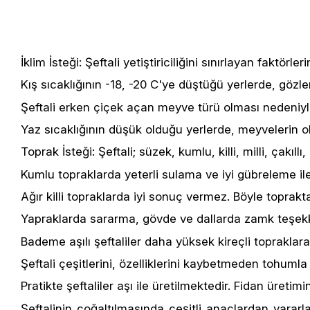
İklim İsteği: Şeftali yetiştiriciliğini sınırlayan faktör
Kış sıcaklığının -18, -20 C'ye düştüğü yerlerde, gözle
Şeftali erken çiçek açan meyve türü olması nedeniyle
Yaz sıcaklığının düşük olduğu yerlerde, meyvelerin 
Toprak İsteği: Şeftali; süzek, kumlu, killi, milli, çakı
Kumlu topraklarda yeterli sulama ve iyi gübreleme ile ye
Ağır killi topraklarda iyi sonuç vermez. Böyle toprak
Yapraklarda sararma, gövde ve dallarda zamk teşekk
Bademe aşılı şeftaliler daha yüksek kireçli topraklara 
Şeftali çeşitlerini, özelliklerini kaybetmeden tohum
Pratikte şeftaliler aşı ile üretilmektedir. Fidan üretim
Şeftalinin çoğaltılmasında çeşitli anaçlardan yarar