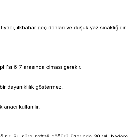
ihtiyacı, ilkbahar geç donları ve düşük yaz sıcaklığıdır.
k pH'sı 6-7 arasında olması gerekir.
bir dayanıklılık göstermez.
 anacı kullanılır.
ğişir. Bu süre şeftali çöğürü üzerinde 30 yıl, badem