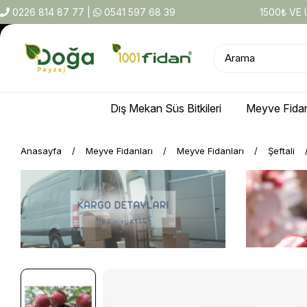
0226 814 87 77
|
0541 597 68 39
1500₺ VE
Dış Mekan Süs Bitkileri
Meyve Fidan
Anasayfa
Meyve Fidanları
Meyve Fidanları
Şeftali