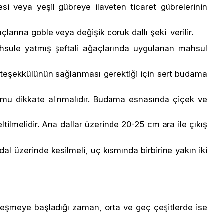
esi veya yeşil gübreye ilaveten ticaret gübrelerinin
larına goble veya değişik doruk dallı şekil verilir.
mahsule yatmış şeftali ağaçlarında uygulanan mahsul
ün teşekkülünün sağlanması gerektiği için sert budama
rumu dikkate alınmalıdır. Budama esnasında çiçek ve
ilmelidir. Ana dallar üzerinde 20-25 cm ara ile çıkış
dal üzerinde kesilmeli, uç kısmında birbirine yakın iki
rtleşmeye başladığı zaman, orta ve geç çeşitlerde ise