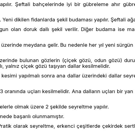
pılır. Şeftali bahçelerinde iyi bir gübreleme ahır gübr
eni dikilen fidanlarda şekil budaması yapılır. Şeftali ağaç
gun olan doruk dallı şekil verilir. Diğer budama ise 
ler üzerinde meydana gelir. Bu nedenle her yıl yeni sürg
 üzerinde bulunan gözlerin (çiçek gözü, odun gözü) du
ı, yalnız çiçek gözü taşıyan dallar kesilmelidir.
simi yapılmalı sonra ana dallar üzerindeki dallar seyrelt
 oranında uçları kesilmelidir. Ana dalların uçları bir yan 
lerle olmak üzere 2 şekilde seyreltme yapılır.
mede başarılı olunmamıştır.
Pratik olarak seyreltme, erkenci çeşitlerde çekirdek se