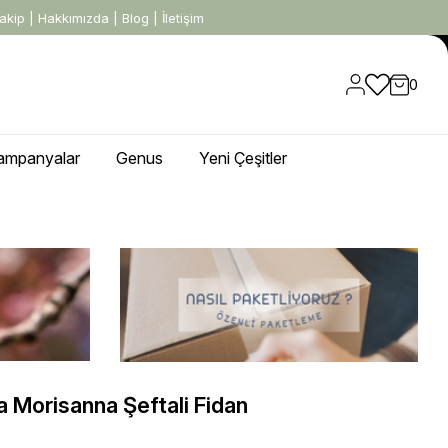
akip
|
Hakkımızda
|
Blog
|
İletişim
0
ampanyalar
Genus
Yeni Çeşitler
a Morisanna Şeftali Fidan