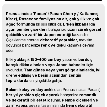
Prunus incisa ‘Paean’ (Paean Cherry / Katlanmış
Kiraz)
,
Rosaceae familyasına ait, çok yıllık ve çalı-
ağaç formunda
bir süs bitkisidir.
Erken ilkbaharda
açan pembe çiçekleri
, bahçenize
uzun süreli görsel
çekicilik ve zarif bir Japon estetiği
kazandırır.
Çiçeklenme sonrası
dekoratif yapraklar
, mevsim
boyunca bahçenize
renk ve doku
katmaya devam
eder.
Bitki
yaklaşık 150–400 cm boy
yapar ve
bordür,
karışık dikim alanları veya Japon bahçeleri
için
uygundur.
Tam güneş veya yarı gölge alanlarda
,
iyi
drene edilmiş ve besin açısından zengin
topraklarda
en iyi şekilde gelişir.
Bakımı kolay ve dayanıklı
olan Prunus incisa ‘Paean’,
her yıl yeniden çiçek açarak
bahçenize
romantik
ve dekoratif bir estetik
sunar.
Pembe çiçekleri ve
zarif yapısı
, peyzaj tasarımlarında
hem dekoratif