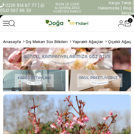
Kargo Takip
|
1500₺ VE ÜZERİ
0226 814 87 77
|
Hakkımızda
|
Blog
|
ALIŞVERİŞLERDE
0541 597 68 39
ÜCRETSİZ KARGO
İletişim
0
Anasayfa
Dış Mekan Süs Bitkileri
Yapraklı Ağaçlar
Çiçekli Ağaçl