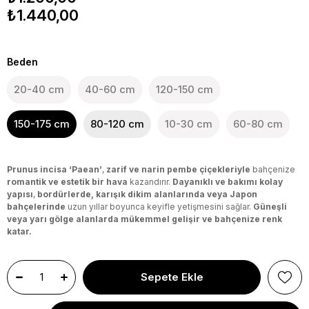
₺1.440,00
Beden
20-40 cm
40-60 cm
120-150 cm
150-175 cm
80-120 cm
10-30 cm
60-80 cm
Prunus incisa ‘Paean’
,
zarif ve narin pembe çiçekleriyle
bahçenize
romantik ve estetik bir hava
kazandırır.
Dayanıklı ve bakımı kolay
yapısı
,
bordürlerde, karışık dikim alanlarında veya Japon
bahçelerinde
uzun yıllar boyunca keyifle yetişmesini sağlar.
Güneşli
veya yarı gölge alanlarda mükemmel gelişir ve bahçenize renk
katar.