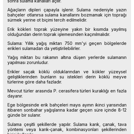
sonra sulama kanalları açılır.
Ağaçların dipleri çapayla işlenir. Sulama nedeniyle yazın
bahçeler otlanırsa sulama kanallarını bozmamak için toprağı
sürmek yerine ot biçimi tercih edilmelidir.
Erik kökleri toprak yüzeyine yakın bir kısımda yayılmış
olduğundan derin toprak işlemesinden kaçınılmalıdır.
Sulama: Yıllık yağış miktarı 750 mm'yi geçen bölgelerde
erikleri sulamadan da yetiştirilebilirler.
Yağış miktarı bu rakamın altına düşen yerlerde sulamanın
yapılması zorunludur.
Erikler saçak köklü olduklarından ve kökler yüzeysel
geliştiklerinden bunların su istekleri derin köklü meyve
türlerine göre daha fazladır.
Mevcut türler arasında P. cerasifera türleri kuraklığı en fazla
dayanır.
Ege bölgesinde erik bahçeleri mayıs ayının ikinci yarısından
itibaren sonbahar yağışlarına kadar geçen süre içinde 8-12
günde bir sulanır.
Sulama çeşitli şekillerde yapılır. Sulama karık, çanak, tava
yöntemi veya karık-çanak, kombinasyonları şekillerinden