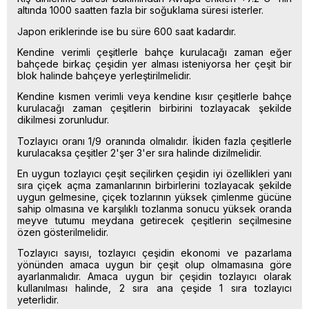
altında 1000 saatten fazla bir soğuklama süresi isterler.
Japon eriklerinde ise bu süre 600 saat kadardır.
Kendine verimli çeşitlerle bahçe kurulacağı zaman eğer
bahçede birkaç çeşidin yer alması isteniyorsa her çeşit bir
blok halinde bahçeye yerleştirilmelidir.
Kendine kısmen verimli veya kendine kısır çeşitlerle bahçe
kurulacağı zaman çeşitlerin birbirini tozlayacak şekilde
dikilmesi zorunludur.
Tozlayıcı oranı 1/9 oranında olmalıdır. İkiden fazla çeşitlerle
kurulacaksa çeşitler 2'şer 3'er sıra halinde dizilmelidir.
En uygun tozlayıcı çeşit seçilirken çeşidin iyi özellikleri yanı
sıra çiçek açma zamanlarının birbirlerini tozlayacak şekilde
uygun gelmesine, çiçek tozlarının yüksek çimlenme gücüne
sahip olmasına ve karşılıklı tozlanma sonucu yüksek oranda
meyve tutumu meydana getirecek çeşitlerin seçilmesine
özen gösterilmelidir.
Tozlayıcı sayısı, tozlayıcı çeşidin ekonomi ve pazarlama
yönünden amaca uygun bir çeşit olup olmamasına göre
ayarlanmalıdır. Amaca uygun bir çeşidin tozlayıcı olarak
kullanılması halinde, 2 sıra ana çeşide 1 sıra tozlayıcı
yeterlidir.