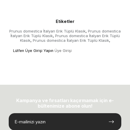
Etiketler
Prunus domestica İtalyan Erik Tüplü Klasik
Prunus domestica
,
İtalyan Erik Tüplü Klasik
Prunus domestica İtalyan Erik Tüplü
,
Klasik
Prunus domestica İtalyan Erik Tüplü Klasik
,
,
Lütfen Üye Girişi Yapın
Üye Girişi
Kampanya ve fırsatları kaçırmamak için e-
bültenimize abone olun!