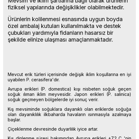
Mevsim ve iklim şartlarına bağlı olarak ürünlerin
fiziksel yapılarında değişiklikler olabilmektedir.
Ürünlerin kolilenmesi esnasında uygun boyda
özel ambalaj kutuları kullanılmakta ve destek
çubukları yardımıyla fidanların hasarsız bir
şekilde elinize ulaşması amaçlanmaktadır.
Mevcut erik türleri içerisinde değişik iklim koşullarına en iyi
uyabilen P. cerasifera'dır.
Avrupa erikleri (P. domestica) kışı nisbeten soğuk geçen
soğuk ılıman iklim meyvesidir. Japon erikleri (P. salinica)
soğuk geçmeyen bölgelerde iyi sonuç verir.
Kış mevsiminde soğuklara dayanıklı olan eriklerde soğuğa
olan dayanıklılık ilkbaharda havaların ısınmasıyla azalmaya
başlar.
Çiçeklenme devresinde duyarlılık iyice artar.
Kış dinlenme süresi bakımından Avrupa erikleri +7.2 C 'nin