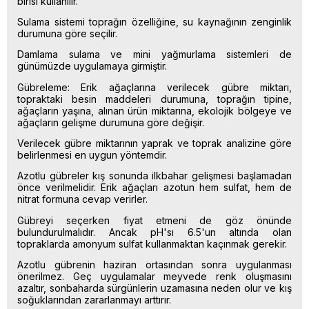
birisi kullanılır.
Sulama sistemi toprağın özelliğine, su kaynağının zenginlik
durumuna göre seçilir.
Damlama sulama ve mini yağmurlama sistemleri de
günümüzde uygulamaya girmiştir.
Gübreleme: Erik ağaçlarına verilecek gübre miktarı,
topraktaki besin maddeleri durumuna, toprağın tipine,
ağaçların yaşına, alınan ürün miktarına, ekolojik bölgeye ve
ağaçların gelişme durumuna göre değişir.
Verilecek gübre miktarının yaprak ve toprak analizine göre
belirlenmesi en uygun yöntemdir.
Azotlu gübreler kış sonunda ilkbahar gelişmesi başlamadan
önce verilmelidir. Erik ağaçları azotun hem sulfat, hem de
nitrat formuna cevap verirler.
Gübreyi seçerken fiyat etmeni de göz önünde
bulundurulmalıdır. Ancak pH'sı 6.5'un altında olan
topraklarda amonyum sulfat kullanmaktan kaçınmak gerekir.
Azotlu gübrenin haziran ortasından sonra uygulanması
önerilmez. Geç uygulamalar meyvede renk oluşmasını
azaltır, sonbaharda sürgünlerin uzamasına neden olur ve kış
soğuklarından zararlanmayı arttırır.