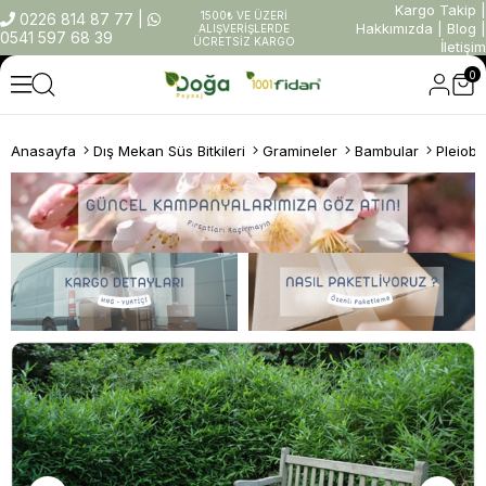
Kargo Takip
|
1500₺ VE ÜZERİ
0226 814 87 77
|
Hakkımızda
|
Blog
|
ALIŞVERİŞLERDE
0541 597 68 39
ÜCRETSİZ KARGO
İletişim
0
Anasayfa
Dış Mekan Süs Bitkileri
Gramineler
Bambular