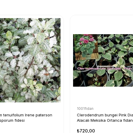
1001fidan
m tenuifolium Irene paterson
Clerodendrum bungei Pink D
sporum fidesi
Alacalı Meksika Ortanca fidan
₺720,00