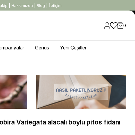
akip
|
Hakkımızda
|
Blog
|
İletişim
0
ampanyalar
Genus
Yeni Çeşitler
bira Variegata alacalı boylu pitos fidanı