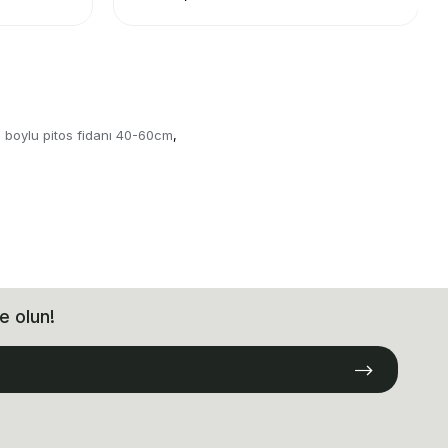
ı boylu pitos fidanı 40-60cm
,
e olun!