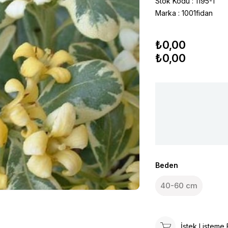
Stok Kodu
1195-1
Marka
:
1001fidan
₺0,00
₺0,00
Beden
40-60 cm
İstek Listeme 