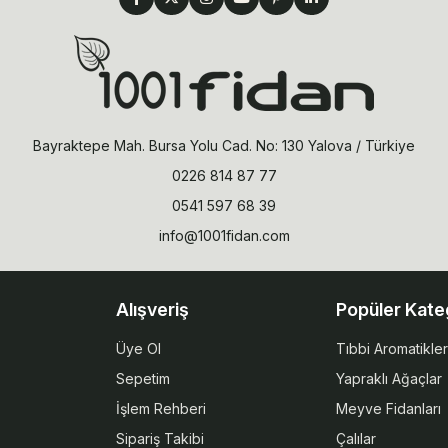
Bayraktepe Mah. Bursa Yolu Cad. No: 130 Yalova / Türkiye
0226 814 87 77
0541 597 68 39
info@1001fidan.com
Alışveriş
Popüler Kate
Üye Ol
Tıbbi Aromatikler
Sepetim
Yapraklı Ağaçlar
İşlem Rehberi
Meyve Fidanları
Sipariş Takibi
Çalılar