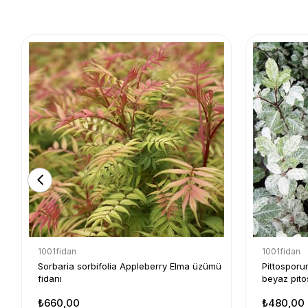
1001fidan
1001fidan
Sorbaria sorbifolia Appleberry Elma üzümü
Pittosporu
fidanı
beyaz pito
₺660,00
₺480,00