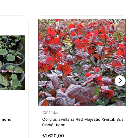
1001fidan
iamond
Corylus avellana Red Majestic Kıvırcık Süs
ı
Fındığı fidanı
₺1.620,00