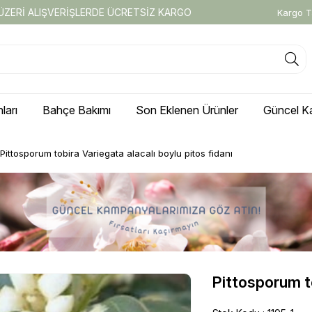
 ÜZERİ ALIŞVERİŞLERDE ÜCRETSİZ KARGO
Kargo T
ları
Bahçe Bakımı
Son Eklenen Ürünler
Güncel K
Pittosporum tobira Variegata alacalı boylu pitos fidanı
Pittosporum to